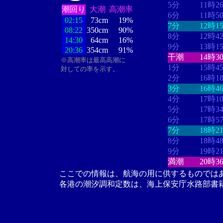
5分
11時2
潮回り
大潮
高潮率
6分
11時5
02:15
73cm
19%
7分
12時1
08:22
350cm
90%
8分
12時4
14:30
64cm
16%
9分
13時1
20:36
354cm
91%
干潮
14時3
※高潮率は最高高潮に
1分
15時4
対しての率を示す。
2分
16時1
3分
16時4
4分
17時1
5分
17時3
6分
17時5
7分
18時2
8分
18時4
9分
19時2
満潮
20時3
ここでの情報は、航海の用に供するものでは
各港の潮汐調和定数は、海上保安庁水路部書