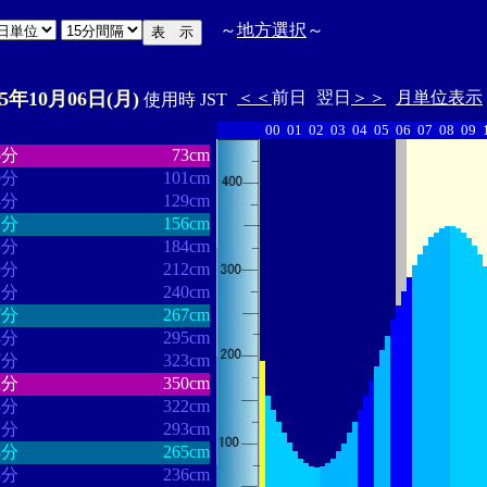
～
地方選択
～
25年10月06日(月)
＜＜
前日
翌日
＞＞
月単位表示
使用時 JST
00
01
02
03
04
05
06
07
08
09
・・・・・・
・・・・・・・
5分
73cm
0分
101cm
4分
129cm
1分
156cm
5分
184cm
9分
212cm
2分
240cm
7分
267cm
4分
295cm
7分
323cm
2分
350cm
8分
322cm
1分
293cm
8分
265cm
3分
236cm