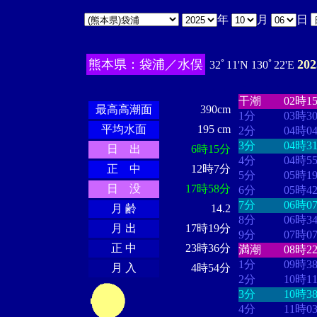
年
月
日
熊本県：袋浦／水俣
20
32ﾟ11'N 130ﾟ22'E
・・・・
・・
・・・・・・
・・・・・・
干潮
02時1
最高高潮面
390cm
1分
03時3
平均水面
195 cm
2分
04時0
3分
04時3
日 出
6時15分
4分
04時5
正 中
12時7分
5分
05時1
日 没
17時58分
6分
05時4
7分
06時0
月 齢
14.2
8分
06時3
月 出
17時19分
9分
07時0
正 中
23時36分
満潮
08時2
1分
09時3
月 入
4時54分
2分
10時1
3分
10時3
4分
11時0