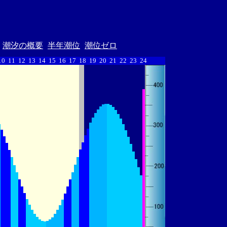
潮汐の概要
半年潮位
潮位ゼロ
10
11
12
13
14
15
16
17
18
19
20
21
22
23
24