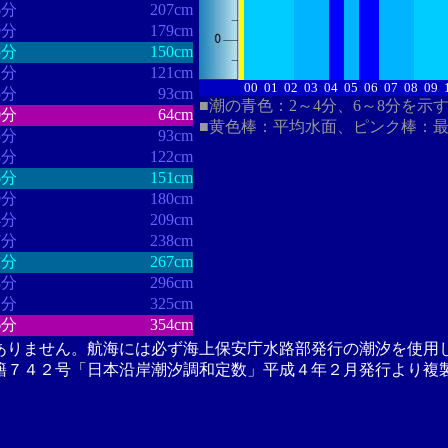
6分
207cm
0分
179cm
5分
150cm
2分
121cm
00
01
02
03
04
05
06
07
08
09
5分
93cm
■潮の青色：2～4分、6～8分を示
0分
64cm
■黄色棒：平均水面、ピンク棒：
5分
93cm
8分
122cm
6分
151cm
0分
180cm
4分
209cm
7分
238cm
1分
267cm
8分
296cm
1分
325cm
6分
354cm
ありません。航海には必ず海上保安庁水路部発行の潮汐を使用
籍７４２号「日本沿岸潮汐調和定数」平成４年２月発行より複