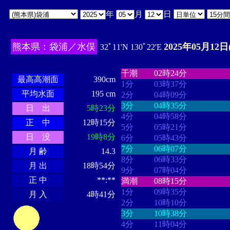
年
月
日
熊本県：袋浦／水俣
2025年05月12日
32ﾟ11'N 130ﾟ22'E
・・・・
・・・・・・・・
・
・・・・・・
・・・・・・
干潮
02時24分
最高高潮面
390cm
1分
03時37分
平均水面
195 cm
2分
04時09分
3分
04時35分
日 出
5時23分
4分
04時58分
正 中
12時15分
5分
05時21分
日 没
19時8分
6分
05時43分
7分
06時07分
月 齢
14.3
8分
06時33分
月 出
18時54分
9分
07時04分
正 中
**:**
満潮
08時15分
1分
09時35分
月 入
4時41分
2分
10時10分
3分
10時38分
4分
11時04分