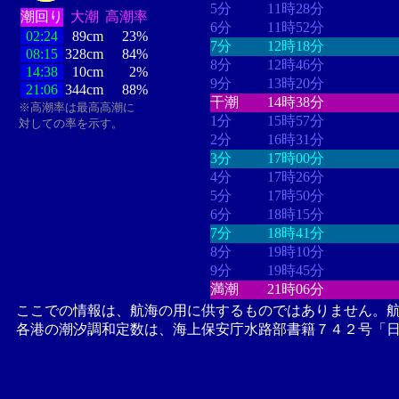
5分
11時28分
潮回り
大潮
高潮率
6分
11時52分
02:24
89cm
23%
7分
12時18分
08:15
328cm
84%
8分
12時46分
14:38
10cm
2%
9分
13時20分
21:06
344cm
88%
干潮
14時38分
※高潮率は最高高潮に
1分
15時57分
対しての率を示す。
2分
16時31分
3分
17時00分
4分
17時26分
5分
17時50分
6分
18時15分
7分
18時41分
8分
19時10分
9分
19時45分
満潮
21時06分
ここでの情報は、航海の用に供するものではありません。
各港の潮汐調和定数は、海上保安庁水路部書籍７４２号「