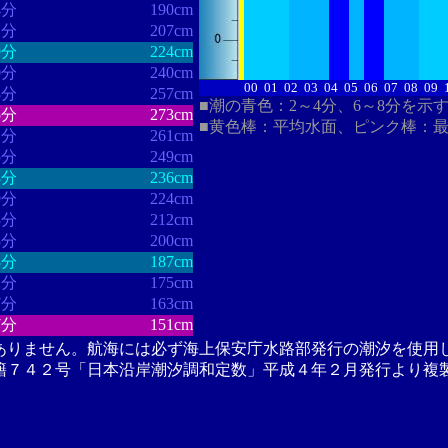
4分
190cm
1分
207cm
9分
224cm
0分
240cm
00
01
02
03
04
05
06
07
08
09
8分
257cm
■潮の青色：2～4分、6～8分を示
5分
273cm
■黄色棒：平均水面、ピンク棒：
1分
261cm
5分
249cm
3分
236cm
9分
224cm
3分
212cm
8分
200cm
3分
187cm
2分
175cm
7分
163cm
7分
151cm
ありません。航海には必ず海上保安庁水路部発行の潮汐を使用
籍７４２号「日本沿岸潮汐調和定数」平成４年２月発行より複