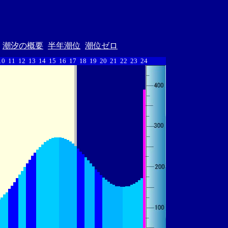
潮汐の概要
半年潮位
潮位ゼロ
10
11
12
13
14
15
16
17
18
19
20
21
22
23
24