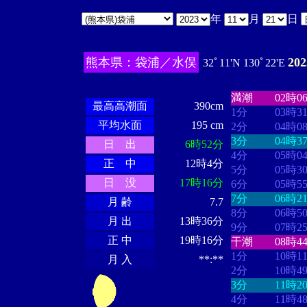
年
月
日
熊本県：袋浦／水俣
20
32ﾟ11'N 130ﾟ22'E
・・・・
・・
・・・・・・
・・・・・・
満潮
02時0
最高高潮面
390cm
1分
03時3
平均水面
195 cm
2分
04時0
3分
04時3
日 出
6時52分
4分
05時0
正 中
12時4分
5分
05時3
日 没
17時16分
6分
05時5
7分
06時2
月 齢
7.7
8分
06時5
月 出
13時36分
9分
07時2
正 中
19時16分
干潮
08時4
1分
10時1
月 入
**:**
2分
10時4
3分
11時2
4分
11時4