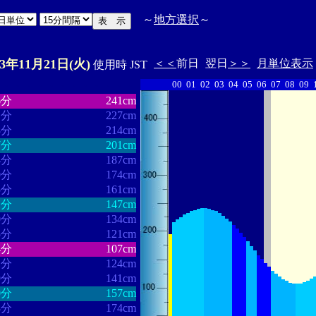
～
地方選択
～
23年11月21日(火)
＜＜
前日
翌日
＞＞
月単位表示
使用時 JST
00
01
02
03
04
05
06
07
08
09
・・・・・・
・・・・・・・
6分
241cm
1分
227cm
8分
214cm
7分
201cm
4分
187cm
0分
174cm
5分
161cm
1分
147cm
0分
134cm
5分
121cm
4分
107cm
1分
124cm
9分
141cm
0分
157cm
8分
174cm