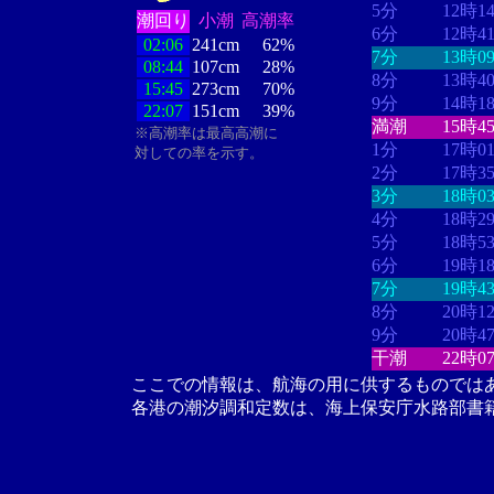
5分
12時1
潮回り
小潮
高潮率
6分
12時4
02:06
241cm
62%
7分
13時0
08:44
107cm
28%
8分
13時4
15:45
273cm
70%
9分
14時1
22:07
151cm
39%
満潮
15時4
※高潮率は最高高潮に
1分
17時0
対しての率を示す。
2分
17時3
3分
18時0
4分
18時2
5分
18時5
6分
19時1
7分
19時4
8分
20時1
9分
20時4
干潮
22時0
ここでの情報は、航海の用に供するものでは
各港の潮汐調和定数は、海上保安庁水路部書