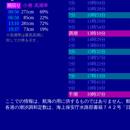
5分
10時04分
潮回り
小潮
高潮率
6分
10時28分
00:56
271cm
69%
7分
10時53分
06:58
85cm
22%
8分
11時20分
13:10
281cm
72%
9分
11時54分
19:37
73cm
19%
満潮
13時10分
※高潮率は最高高潮に
1分
14時29分
対しての率を示す。
2分
15時03分
3分
15時32分
4分
15時57分
5分
16時22分
6分
16時47分
7分
17時13分
8分
17時41分
9分
18時16分
干潮
19時37分
ここでの情報は、航海の用に供するものではありません。
各港の潮汐調和定数は、海上保安庁水路部書籍７４２号「