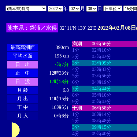
年
月
日
熊本県：袋浦／水俣
2022年02月08日
32ﾟ11'N 130ﾟ22'E
・・・・
・・・・・・・・
・
・・・・・・
・・・・・・
満潮
00時56分
最高高潮面
390cm
1分
02時10分
平均水面
195 cm
2分
02時42分
3分
03時09分
日 出
7時7分
4分
03時33分
正 中
12時33分
5分
03時56分
日 没
17時58分
6分
04時19分
7分
04時44分
月 齢
6.8
8分
05時10分
月 出
11時15分
9分
05時43分
正 中
18時5分
干潮
06時58分
1分
08時14分
月 入
0時6分
2分
08時48分
3分
09時15分
4分
09時40分