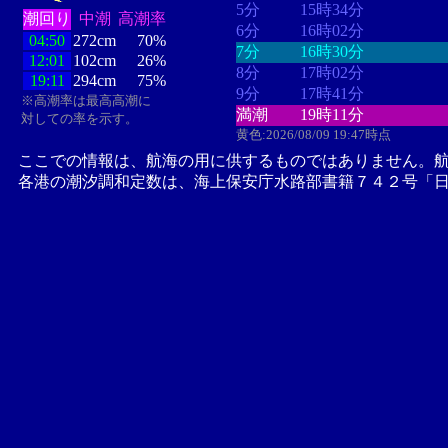
5分
15時34分
潮回り
中潮
高潮率
6分
16時02分
04:50
272cm
70%
7分
16時30分
12:01
102cm
26%
8分
17時02分
19:11
294cm
75%
9分
17時41分
※高潮率は最高高潮に
満潮
19時11分
対しての率を示す。
黄色:2026/08/09 19:47時点
ここでの情報は、航海の用に供するものではありません。
各港の潮汐調和定数は、海上保安庁水路部書籍７４２号「