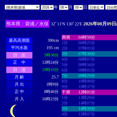
年
月
日
熊本県：袋浦／水俣
2026年08月09日
32ﾟ11'N 130ﾟ22'E
・・・・
・・・・・・・・
・
・・・・・・
・・・・・・
満潮
04時50分
最高高潮面
390cm
1分
06時25分
平均水面
195 cm
2分
07時05分
3分
07時38分
日 出
5時38分
4分
08時07分
正 中
12時24分
5分
08時34分
日 没
19時10分
6分
09時01分
7分
09時29分
月 齢
25.7
8分
10時00分
月 出
1時9分
9分
10時37分
正 中
8時46分
干潮
12時01分
1分
13時29分
月 入
16時23分
2分
14時07分
3分
14時39分
4分
15時07分