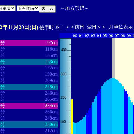
～
地方選択
～
22年11月20日(日)
＜＜
前日
翌日
＞＞
月単位表示
使用時 JST
00
01
02
03
04
05
06
07
08
09
・・・・・・
・・・・・・・
9分
97cm
5分
116cm
8分
135cm
5分
153cm
0分
172cm
4分
190cm
8分
209cm
2分
228cm
0分
246cm
3分
265cm
9分
284cm
3分
266cm
6分
248cm
3分
230cm
7分
212cm