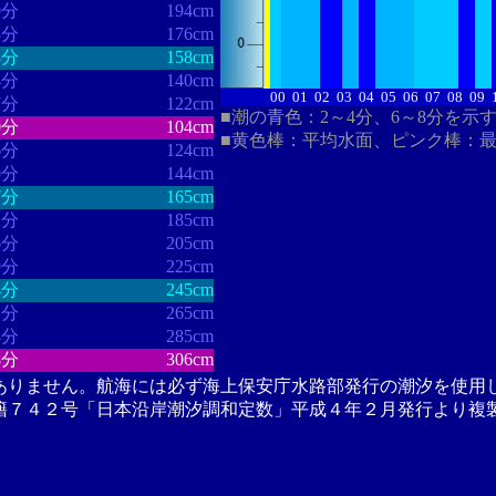
0分
194cm
3分
176cm
8分
158cm
4分
140cm
00
01
02
03
04
05
06
07
08
09
7分
122cm
■潮の青色：2～4分、6～8分を示
0分
104cm
■黄色棒：平均水面、ピンク棒：
6分
124cm
0分
144cm
7分
165cm
2分
185cm
6分
205cm
9分
225cm
4分
245cm
1分
265cm
4分
285cm
8分
306cm
ありません。航海には必ず海上保安庁水路部発行の潮汐を使用
籍７４２号「日本沿岸潮汐調和定数」平成４年２月発行より複