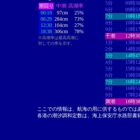
5分
09時3
潮回り
中潮
高潮率
6分
09時5
00:19
97cm
25%
7分
10時1
06:29
284cm
73%
8分
10時4
12:30
104cm
27%
9分
11時1
18:38
306cm
78%
干潮
12時3
※高潮率は最高高潮に
1分
13時4
対しての率を示す。
2分
14時2
3分
14時4
4分
15時1
5分
15時3
6分
15時5
7分
16時2
8分
16時5
9分
17時2
満潮
18時3
ここでの情報は、航海の用に供するものでは
各港の潮汐調和定数は、海上保安庁水路部書