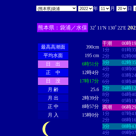
年
月
日
熊本県：袋浦／水俣
20
32ﾟ11'N 130ﾟ22'E
・・・・
・・
・・・・・・
・・・・・・
干潮
00時1
最高高潮面
390cm
1分
01時3
平均水面
195 cm
2分
02時0
3分
02時3
日 出
6時51分
4分
03時0
正 中
12時4分
5分
03時2
日 没
17時17分
6分
03時4
7分
04時1
月 齢
25.6
8分
04時4
月 出
2時39分
9分
05時1
正 中
8時57分
満潮
06時2
1分
07時4
月 入
15時0分
2分
08時1
3分
08時4
4分
09時0