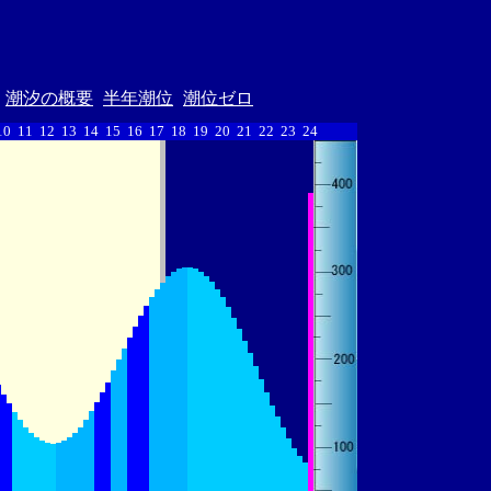
潮汐の概要
半年潮位
潮位ゼロ
10
11
12
13
14
15
16
17
18
19
20
21
22
23
24