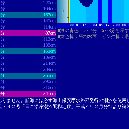
2分
220cm
5分
194cm
9分
167cm
6分
140cm
00
01
02
03
04
05
06
07
08
09
8分
114cm
■潮の青色：2～4分、6～8分を示
2分
87cm
■黄色棒：平均水面、ピンク棒：
4分
113cm
6分
138cm
2分
163cm
6分
189cm
8分
214cm
1分
239cm
4分
265cm
0分
290cm
1分
316cm
2分
341cm
ありません。航海には必ず海上保安庁水路部発行の潮汐を使用
籍７４２号「日本沿岸潮汐調和定数」平成４年２月発行より複