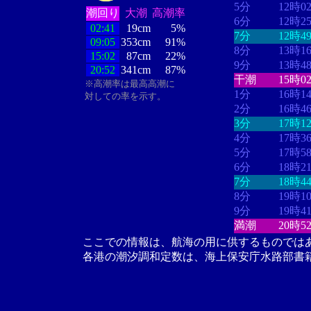
5分
12時0
潮回り
大潮
高潮率
6分
12時2
02:41
19cm
5%
7分
12時4
09:05
353cm
91%
8分
13時1
15:02
87cm
22%
9分
13時4
20:52
341cm
87%
干潮
15時0
※高潮率は最高高潮に
1分
16時1
対しての率を示す。
2分
16時4
3分
17時1
4分
17時3
5分
17時5
6分
18時2
7分
18時4
8分
19時1
9分
19時4
満潮
20時5
ここでの情報は、航海の用に供するものでは
各港の潮汐調和定数は、海上保安庁水路部書