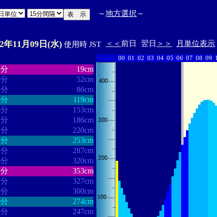
～
地方選択
～
22年11月09日(水)
＜＜
前日
翌日
＞＞
月単位表示
使用時 JST
00
01
02
03
04
05
06
07
08
09
・・・・・・
・・・・・・・
1分
19cm
9分
52cm
4分
86cm
2分
119cm
8分
153cm
2分
186cm
7分
220cm
2分
253cm
1分
287cm
6分
320cm
5分
353cm
7分
327cm
9分
300cm
6分
274cm
9分
247cm