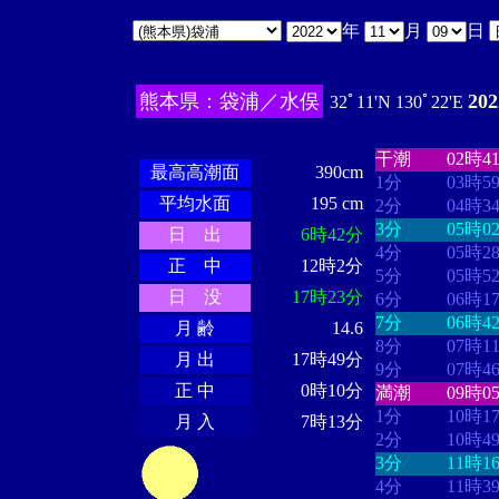
年
月
日
熊本県：袋浦／水俣
20
32ﾟ11'N 130ﾟ22'E
・・・・
・・
・・・・・・
・・・・・・
干潮
02時4
最高高潮面
390cm
1分
03時5
平均水面
195 cm
2分
04時3
3分
05時0
日 出
6時42分
4分
05時2
正 中
12時2分
5分
05時5
日 没
17時23分
6分
06時1
7分
06時4
月 齢
14.6
8分
07時1
月 出
17時49分
9分
07時4
正 中
0時10分
満潮
09時0
1分
10時1
月 入
7時13分
2分
10時4
3分
11時1
4分
11時3