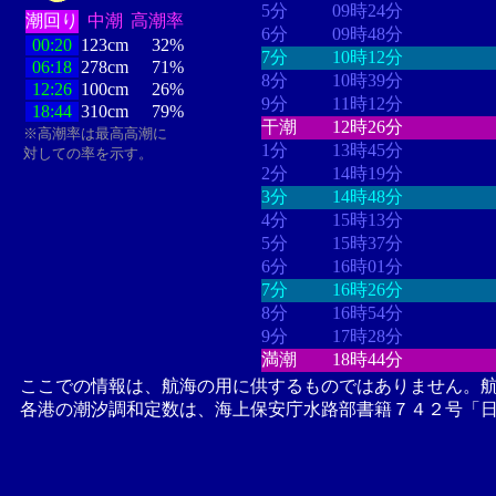
5分
09時24分
潮回り
中潮
高潮率
6分
09時48分
00:20
123cm
32%
7分
10時12分
06:18
278cm
71%
8分
10時39分
12:26
100cm
26%
9分
11時12分
18:44
310cm
79%
干潮
12時26分
※高潮率は最高高潮に
1分
13時45分
対しての率を示す。
2分
14時19分
3分
14時48分
4分
15時13分
5分
15時37分
6分
16時01分
7分
16時26分
8分
16時54分
9分
17時28分
満潮
18時44分
ここでの情報は、航海の用に供するものではありません。
各港の潮汐調和定数は、海上保安庁水路部書籍７４２号「