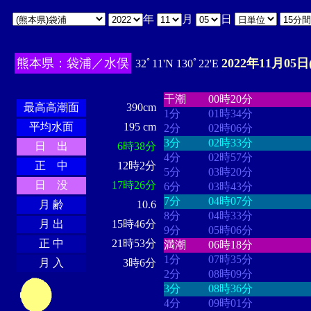
年
月
日
熊本県：袋浦／水俣
2022年11月05日
32ﾟ11'N 130ﾟ22'E
・・・・
・・・・・・・・
・
・・・・・・
・・・・・・
干潮
00時20分
最高高潮面
390cm
1分
01時34分
平均水面
195 cm
2分
02時06分
3分
02時33分
日 出
6時38分
4分
02時57分
正 中
12時2分
5分
03時20分
日 没
17時26分
6分
03時43分
7分
04時07分
月 齢
10.6
8分
04時33分
月 出
15時46分
9分
05時06分
正 中
21時53分
満潮
06時18分
1分
07時35分
月 入
3時6分
2分
08時09分
3分
08時36分
4分
09時01分