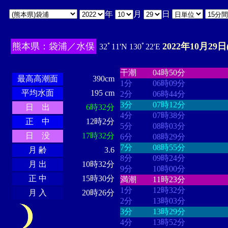
年
月
日
熊本県：袋浦／水俣
2022年10月29日
32ﾟ11'N 130ﾟ22'E
・・・・
・・・・・・・・
・
・・・・・・
・・・・・・
干潮
04時50分
最高高潮面
390cm
1分
06時09分
平均水面
195 cm
2分
06時44分
3分
07時12分
日 出
6時32分
4分
07時38分
正 中
12時2分
5分
08時03分
日 没
17時32分
6分
08時29分
7分
08時55分
月 齢
3.6
8分
09時24分
月 出
10時32分
9分
10時00分
正 中
15時30分
満潮
11時23分
1分
12時32分
月 入
20時26分
2分
13時03分
3分
13時29分
4分
13時52分