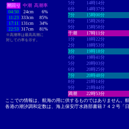
5分
14時14分
潮回り
中潮
高潮率
6分
14時37分
04:50
24cm
6%
7分
15時00分
11:23
333cm
85%
8分
15時26分
17:11
131cm
34%
9分
15時58分
22:53
317cm
81%
干潮
17時11分
※高潮率は最高高潮に
1分
18時22分
対しての率を示す。
2分
18時53分
3分
19時18分
4分
19時41分
5分
20時03分
6分
20時25分
7分
20時48分
8分
21時14分
9分
21時44分
満潮
22時53分
ここでの情報は、航海の用に供するものではありません。
各港の潮汐調和定数は、海上保安庁水路部書籍７４２号「