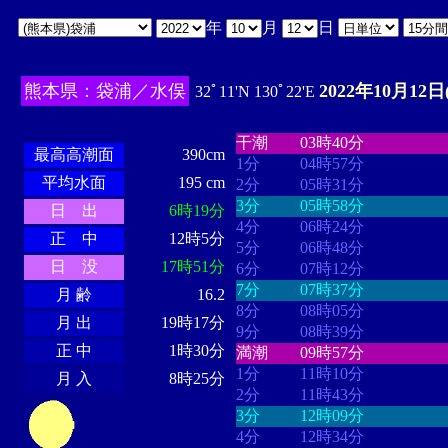
年
月
日
熊本県：袋浦／水俣
2022年10月12日
32ﾟ11'N 130ﾟ22'E
・・・・
・・・・・・・・
・
・・・・・・
・・・・・・
干潮
03時40分
最高高潮面
390cm
1分
04時57分
平均水面
195 cm
2分
05時31分
3分
05時58分
日 出
6時19分
4分
06時24分
正 中
12時5分
5分
06時48分
日 没
17時51分
6分
07時12分
7分
07時37分
月 齢
16.2
8分
08時05分
月 出
19時17分
9分
08時39分
正 中
1時30分
満潮
09時57分
1分
11時10分
月 入
8時25分
2分
11時43分
3分
12時09分
4分
12時34分