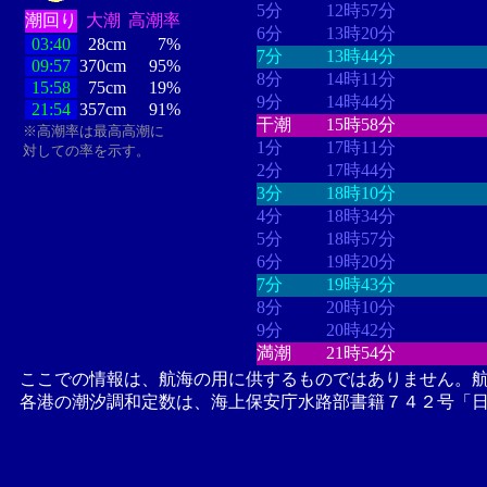
5分
12時57分
潮回り
大潮
高潮率
6分
13時20分
03:40
28cm
7%
7分
13時44分
09:57
370cm
95%
8分
14時11分
15:58
75cm
19%
9分
14時44分
21:54
357cm
91%
干潮
15時58分
※高潮率は最高高潮に
1分
17時11分
対しての率を示す。
2分
17時44分
3分
18時10分
4分
18時34分
5分
18時57分
6分
19時20分
7分
19時43分
8分
20時10分
9分
20時42分
満潮
21時54分
ここでの情報は、航海の用に供するものではありません。
各港の潮汐調和定数は、海上保安庁水路部書籍７４２号「