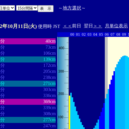
～
地方選択
～
22年10月11日(火)
＜＜
前日
翌日
＞＞
月単位表示
使用時 JST
00
01
02
03
04
05
06
07
08
09
・・・・・・
・・・・・・・
9分
40cm
6分
73cm
9分
106cm
7分
139cm
2分
172cm
6分
205cm
0分
238cm
5分
271cm
2分
303cm
6分
336cm
2分
369cm
7分
339cm
0分
308cm
6分
277cm
1分
247cm