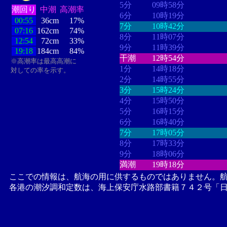
5分
09時58分
潮回り
中潮
高潮率
6分
10時19分
00:55
36cm
17%
7分
10時42分
07:16
162cm
74%
8分
11時07分
12:54
72cm
33%
9分
11時39分
19:18
184cm
84%
干潮
12時54分
※高潮率は最高高潮に
1分
14時18分
対しての率を示す。
2分
14時55分
3分
15時24分
4分
15時50分
5分
16時15分
6分
16時40分
7分
17時05分
8分
17時33分
9分
18時06分
満潮
19時18分
ここでの情報は、航海の用に供するものではありません。
各港の潮汐調和定数は、海上保安庁水路部書籍７４２号「