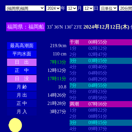
年
月
日
福岡県：福岡船
2024年12月12日(木)
33ﾟ36'N 130ﾟ23'E
・・・・
・・・・・・・・
・
・・・・・・
・・・・・・
干潮
00時55分
最高高潮面
219.9cm
1分
02時12分
平均水面
110 cm
2分
02時47分
3分
03時15分
日 出
7時13分
4分
03時40分
正 中
12時12分
5分
04時05分
日 没
17時11分
6分
04時29分
7分
04時55分
月 齢
10.8
8分
05時23分
月 出
14時26分
9分
05時58分
正 中
21時28分
満潮
07時16分
1分
08時22分
月 入
3時27分
2分
08時51分
3分
09時15分
4分
09時37分