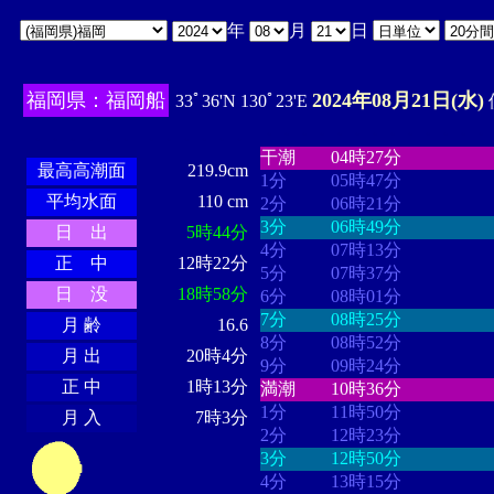
年
月
日
福岡県：福岡船
2024年08月21日(水)
33ﾟ36'N 130ﾟ23'E
・・・・
・・・・・・・・
・
・・・・・・
・・・・・・
干潮
04時27分
最高高潮面
219.9cm
1分
05時47分
平均水面
110 cm
2分
06時21分
3分
06時49分
日 出
5時44分
4分
07時13分
正 中
12時22分
5分
07時37分
日 没
18時58分
6分
08時01分
7分
08時25分
月 齢
16.6
8分
08時52分
月 出
20時4分
9分
09時24分
正 中
1時13分
満潮
10時36分
1分
11時50分
月 入
7時3分
2分
12時23分
3分
12時50分
4分
13時15分