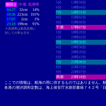
5分
13時39分
潮回り
中潮
高潮率
6分
14時04分
04:27
32cm
14%
7分
14時31分
10:36
223cm
101%
8分
15時02分
17:07
2cm
1%
9分
15時40分
23:18
199cm
91%
干潮
17時07分
※高潮率は最高高潮に
1分
18時28分
対しての率を示す。
2分
19時02分
3分
19時30分
4分
19時56分
5分
20時20分
6分
20時43分
7分
21時08分
8分
21時35分
9分
22時07分
満潮
23時18分
ここでの情報は、航海の用に供するものではありません。
各港の潮汐調和定数は、海上保安庁水路部書籍７４２号「