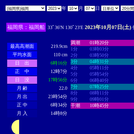
年
月
日
福岡県：福岡船
2023年10月07日(土)
33ﾟ36'N 130ﾟ23'E
・・・・
・・・・・・・・
・
・・・・・・
・・・・・・
満潮
01時20分
最高高潮面
219.9cm
1分
03時03分
平均水面
110 cm
2分
03時50分
3分
04時31分
日 出
6時16分
4分
05時11分
正 中
12時7分
5分
05時54分
日 没
17時56分
6分
06時40分
7分
07時25分
月 齢
22.0
8分
08時11分
月 出
23時54分
9分
09時01分
正 中
6時34分
干潮
10時45分
月 入
14時8分