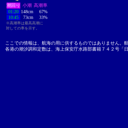
潮回り
小潮
高潮率
01:20
148cm
67%
10:45
73cm
33%
※高潮率は最高高潮に
対しての率を示す。
ここでの情報は、航海の用に供するものではありません。
各港の潮汐調和定数は、海上保安庁水路部書籍７４２号「