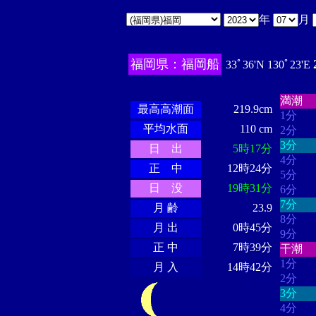
年
月
福岡県：福岡船
33ﾟ36'N 130ﾟ23'E
・・・
・・・・・・
・・・・・・
満潮
最高高潮面
219.9cm
1分
平均水面
110 cm
2分
3分
日 出
5時17分
4分
正 中
12時24分
5分
日 没
19時31分
6分
7分
月 齢
23.9
8分
月 出
0時45分
9分
正 中
7時39分
干潮
1分
月 入
14時42分
2分
3分
4分