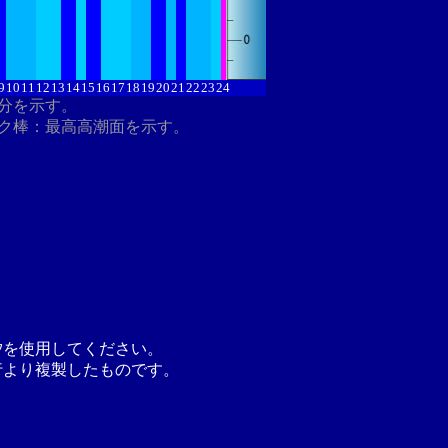
9
10
11
12
13
14
15
16
17
18
19
20
21
22
23
24
8分を示す。
ク棒：最高高潮面を示す。
汐を使用してください。
行より複製したものです。