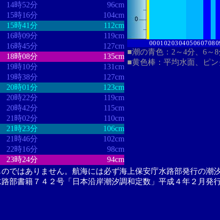
14時52分
96cm
15時16分
104cm
15時41分
112cm
16時09分
119cm
00
01
02
03
04
05
06
07
08
0
16時45分
127cm
■潮の青色：2～4分、6～
18時08分
135cm
■黄色棒：平均水面、ピン
19時10分
131cm
19時38分
127cm
20時01分
123cm
20時22分
119cm
20時42分
115cm
21時02分
110cm
21時23分
106cm
21時46分
102cm
22時16分
98cm
23時24分
94cm
ものではありません。航海には必ず海上保安庁水路部発行の潮
水路部書籍７４２号「日本沿岸潮汐調和定数」平成４年２月発