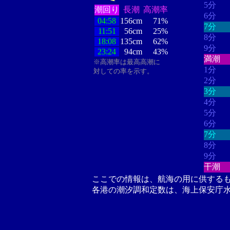
5分
潮回り
長潮
高潮率
6分
04:58
156cm
71%
7分
11:51
56cm
25%
8分
18:08
135cm
62%
9分
23:24
94cm
43%
満潮
※高潮率は最高高潮に
1分
対しての率を示す。
2分
3分
4分
5分
6分
7分
8分
9分
干潮
ここでの情報は、航海の用に供する
各港の潮汐調和定数は、海上保安庁