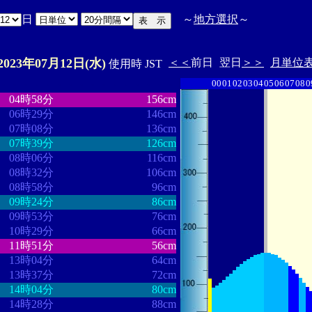
日
～
地方選択
～
2023年07月12日(水)
＜＜
前日
翌日
＞＞
月単位
使用時 JST
00
01
02
03
04
05
06
07
08
0
・
・・・・・・・・
・・・・・・・
04時58分
156cm
06時29分
146cm
07時08分
136cm
07時39分
126cm
08時06分
116cm
08時32分
106cm
08時58分
96cm
09時24分
86cm
09時53分
76cm
10時29分
66cm
11時51分
56cm
13時04分
64cm
13時37分
72cm
14時04分
80cm
14時28分
88cm