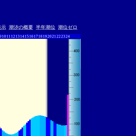
表示
潮汐の概要
半年潮位
潮位ゼロ
9
10
11
12
13
14
15
16
17
18
19
20
21
22
23
24