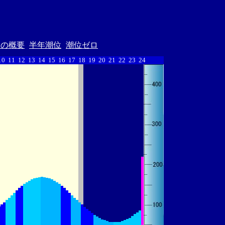
汐の概要
半年潮位
潮位ゼロ
10
11
12
13
14
15
16
17
18
19
20
21
22
23
24