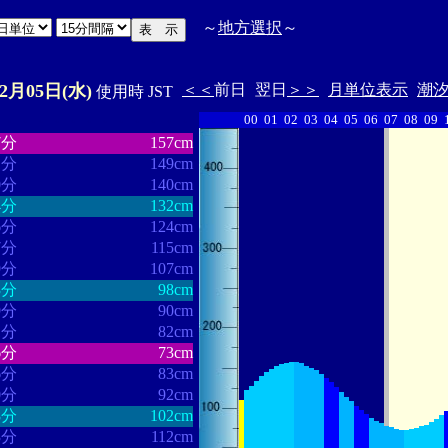
～
地方選択
～
02月05日(水)
＜＜
前日
翌日
＞＞
月単位表示
潮
使用時 JST
00
01
02
03
04
05
06
07
08
09
・・・・・・
・・・・・・・
7分
157cm
1分
149cm
0分
140cm
4分
132cm
6分
124cm
7分
115cm
9分
107cm
3分
98cm
9分
90cm
1分
82cm
6分
73cm
6分
83cm
0分
92cm
8分
102cm
3分
112cm