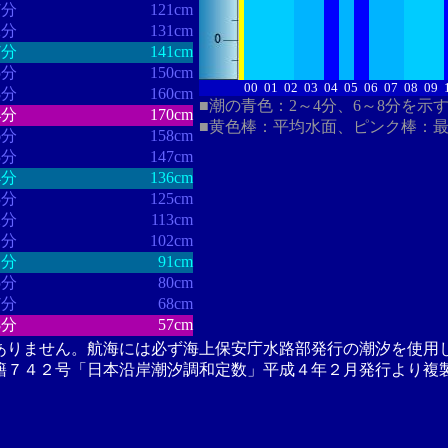
7分
121cm
2分
131cm
7分
141cm
5分
150cm
00
01
02
03
04
05
06
07
08
09
8分
160cm
■潮の青色：2～4分、6～8分を示
4分
170cm
■黄色棒：平均水面、ピンク棒：
6分
158cm
3分
147cm
4分
136cm
3分
125cm
2分
113cm
1分
102cm
1分
91cm
5分
80cm
7分
68cm
8分
57cm
ありません。航海には必ず海上保安庁水路部発行の潮汐を使用
籍７４２号「日本沿岸潮汐調和定数」平成４年２月発行より複