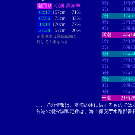
5分
11時0
潮回り
小潮
高潮率
6分
11時3
02:17
157cm
71%
7分
11時5
07:56
73cm
33%
8分
12時2
14:14
170cm
77%
9分
12時5
21:28
57cm
26%
満潮
14時1
※高潮率は最高高潮に
1分
15時3
対しての率を示す。
2分
16時1
3分
16時4
4分
17時1
5分
17時4
6分
18時1
7分
18時4
8分
19時1
9分
19時5
干潮
21時2
ここでの情報は、航海の用に供するものでは
各港の潮汐調和定数は、海上保安庁水路部書