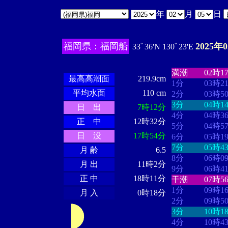
年
月
日
福岡県：福岡船
2025年
33ﾟ36'N 130ﾟ23'E
・・・・
・・
・・・・・・
・・・・・・
満潮
02時1
最高高潮面
219.9cm
1分
03時2
平均水面
110 cm
2分
03時5
3分
04時1
日 出
7時12分
4分
04時3
正 中
12時32分
5分
04時5
日 没
17時54分
6分
05時1
7分
05時4
月 齢
6.5
8分
06時0
月 出
11時2分
9分
06時4
正 中
18時11分
干潮
07時5
1分
09時1
月 入
0時18分
2分
09時5
3分
10時1
4分
10時4