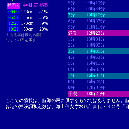
5分
09時19分
潮回り
中潮
高潮率
6分
09時44分
00:09
178cm
81%
7分
10時10分
05:58
55cm
25%
8分
10時37分
12:23
173cm
79%
9分
11時11分
18:21
50cm
23%
満潮
12時23分
※高潮率は最高高潮に
1分
13時34分
対しての率を示す。
2分
14時05分
3分
14時30分
4分
14時53分
5分
15時15分
6分
15時37分
7分
16時01分
8分
16時28分
9分
17時01分
干潮
18時21分
ここでの情報は、航海の用に供するものではありません。
各港の潮汐調和定数は、海上保安庁水路部書籍７４２号「