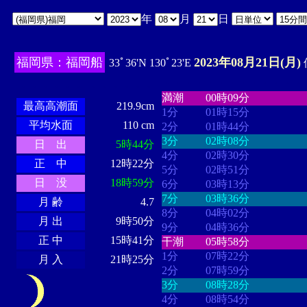
年
月
日
福岡県：福岡船
2023年08月21日(月)
33ﾟ36'N 130ﾟ23'E
・・・・
・・・・・・・・
・
・・・・・・
・・・・・・
満潮
00時09分
最高高潮面
219.9cm
1分
01時15分
平均水面
110 cm
2分
01時44分
3分
02時08分
日 出
5時44分
4分
02時30分
正 中
12時22分
5分
02時51分
日 没
18時59分
6分
03時13分
7分
03時36分
月 齢
4.7
8分
04時02分
月 出
9時50分
9分
04時36分
正 中
15時41分
干潮
05時58分
1分
07時22分
月 入
21時25分
2分
07時59分
3分
08時28分
4分
08時54分