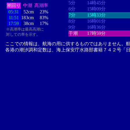
5分
14時45分
潮回り
中潮
高潮率
6分
15時09分
05:31
52cm
23%
7分
15時33分
11:51
183cm
83%
8分
16時01分
17:59
38cm
17%
9分
16時36分
※高潮率は最高高潮に
干潮
17時59分
対しての率を示す。
ここでの情報は、航海の用に供するものではありません。
各港の潮汐調和定数は、海上保安庁水路部書籍７４２号「