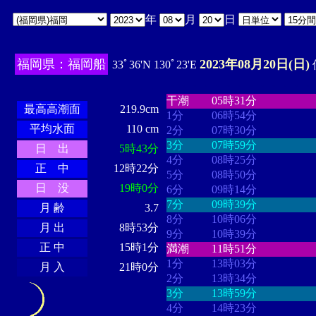
年
月
日
福岡県：福岡船
2023年08月20日(日)
33ﾟ36'N 130ﾟ23'E
・・・・
・・・・・・・・
・
・・・・・・
・・・・・・
干潮
05時31分
最高高潮面
219.9cm
1分
06時54分
平均水面
110 cm
2分
07時30分
3分
07時59分
日 出
5時43分
4分
08時25分
正 中
12時22分
5分
08時50分
日 没
19時0分
6分
09時14分
7分
09時39分
月 齢
3.7
8分
10時06分
月 出
8時53分
9分
10時39分
正 中
15時1分
満潮
11時51分
1分
13時03分
月 入
21時0分
2分
13時34分
3分
13時59分
4分
14時23分