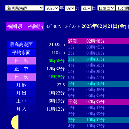
年
月
日
福岡県：福岡船
2025年02月21日(金)
33ﾟ36'N 130ﾟ23'E
・・・・
・・・・・・・・
・
・・・・・・
・・・・・・
満潮
02時48分
最高高潮面
219.9cm
1分
03時45分
平均水面
110 cm
2分
04時10分
3分
04時31分
日 出
6時56分
4分
04時50分
正 中
12時32分
5分
05時08分
日 没
18時8分
6分
05時27分
7分
05時46分
月 齢
22.5
8分
06時08分
月 出
1時22分
9分
06時35分
正 中
6時19分
干潮
07時35分
1分
09時03分
月 入
11時12分
2分
09時39分
3分
10時07分
4分
10時33分