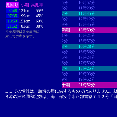
5分
10時57分
潮回り
小潮
高潮率
6分
11時20分
02:48
121cm
55%
7分
11時45分
07:35
99cm
45%
8分
12時12分
13:59
151cm
69%
9分
12時45分
21:52
83cm
38%
満潮
13時59分
※高潮率は最高高潮に
1分
15時21分
対しての率を示す。
2分
15時57分
3分
16時28分
4分
16時56分
5分
17時24分
6分
17時53分
7分
18時25分
8分
19時03分
9分
19時52分
干潮
21時52分
ここでの情報は、航海の用に供するものではありません。
各港の潮汐調和定数は、海上保安庁水路部書籍７４２号「