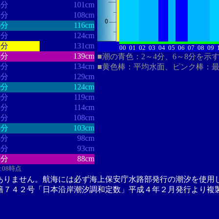
8分
101cm
2分
108cm
6分
116cm
2分
124cm
5分
131cm
00
01
02
03
04
05
06
07
08
09
8分
139cm
■潮の青色：2～4分、6～8分を示
9分
134cm
■黄色棒：平均水面、ピンク棒：
6分
129cm
9分
124cm
0分
119cm
1分
114cm
1分
108cm
3分
103cm
8分
98cm
8分
93cm
5分
88cm
5:08時点
ありません。航海には必ず海上保安庁水路部発行の潮汐を使用
籍７４２号「日本沿岸潮汐調和定数」平成４年２月発行より複