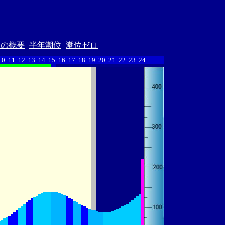
汐の概要
半年潮位
潮位ゼロ
10
11
12
13
14
15
16
17
18
19
20
21
22
23
24