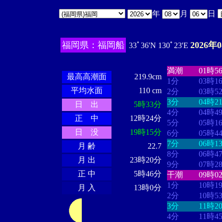
年
月
日
福岡県：福岡船
2026年
33ﾟ36'N 130ﾟ23'E
・・・・
・・
・・・・・・
・・・・・・
満潮
01時5
最高高潮面
219.9cm
1分
03時1
平均水面
110 cm
2分
03時5
3分
04時2
日 出
5時33分
4分
04時4
正 中
12時24分
5分
05時1
日 没
19時15分
6分
05時4
7分
06時1
月 齢
22.7
8分
06時4
月 出
23時20分
9分
07時2
正 中
5時46分
干潮
09時0
1分
10時1
月 入
13時0分
2分
10時5
3分
11時2
4分
11時4