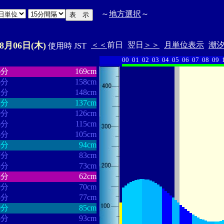
～
地方選択
～
08月06日(木)
＜＜
前日
翌日
＞＞
月単位表示
潮
使用時 JST
00
01
02
03
04
05
06
07
08
09
・・・・・・
・・・・・・・
6分
169cm
6分
158cm
2分
148cm
1分
137cm
9分
126cm
6分
115cm
4分
105cm
3分
94cm
7分
83cm
8分
73cm
2分
62cm
9分
70cm
3分
77cm
0分
85cm
5分
93cm