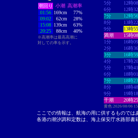
5分
12時0
潮回り
小潮
高潮率
6分
12時3
01:56
169cm
77%
7分
12時5
09:02
62cm
28%
8分
13時2
15:08
139cm
63%
9分
13時5
20:25
88cm
40%
満潮
15時0
※高潮率は最高高潮に
1分
16時0
対しての率を示す。
2分
16時3
3分
16時5
4分
17時2
5分
17時4
6分
18時0
7分
18時2
8分
18時4
9分
19時1
干潮
20時2
黄色:2026/08/06 1
ここでの情報は、航海の用に供するものでは
各港の潮汐調和定数は、海上保安庁水路部書