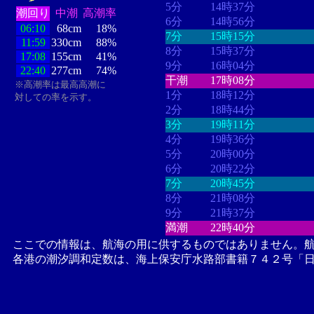
5分
14時37分
潮回り
中潮
高潮率
6分
14時56分
06:10
68cm
18%
7分
15時15分
11:59
330cm
88%
8分
15時37分
17:08
155cm
41%
9分
16時04分
22:40
277cm
74%
干潮
17時08分
※高潮率は最高高潮に
1分
18時12分
対しての率を示す。
2分
18時44分
3分
19時11分
4分
19時36分
5分
20時00分
6分
20時22分
7分
20時45分
8分
21時08分
9分
21時37分
満潮
22時40分
ここでの情報は、航海の用に供するものではありません。
各港の潮汐調和定数は、海上保安庁水路部書籍７４２号「