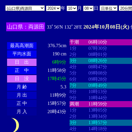
年
月
日
山口県：両源田
2024年10月08日(火)
33ﾟ56'N 132ﾟ28'E
・・・・
・・・・・・・・
・
・・・・・・
・・・・・・
干潮
06時10分
最高高潮面
376.75cm
1分
07時30分
平均水面
190 cm
2分
08時01分
3分
08時26分
日 出
6時9分
4分
08時47分
正 中
11時58分
5分
09時08分
日 没
17時45分
6分
09時28分
7分
09時49分
月 齢
5.3
8分
10時13分
月 出
11時9分
9分
10時44分
正 中
15時57分
満潮
11時59分
1分
13時05分
月 入
20時43分
2分
13時34分
3分
13時57分
4分
14時18分