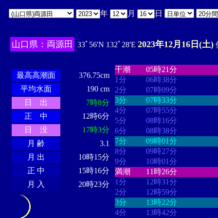
年
月
日
山口県：両源田
2023年12月16日(土)
33ﾟ56'N 132ﾟ28'E
・・・・
・・・・・・・・
・
・・・・・・
・・・・・・
干潮
05時21分
最高高潮面
376.75cm
1分
06時38分
平均水面
190 cm
2分
07時09分
3分
07時33分
日 出
7時8分
4分
07時55分
正 中
12時6分
5分
08時16分
日 没
17時3分
6分
08時38分
7分
09時01分
月 齢
3.1
8分
09時27分
月 出
10時15分
9分
10時01分
正 中
15時16分
満潮
11時26分
1分
12時31分
月 入
20時23分
2分
12時59分
3分
13時22分
4分
13時42分