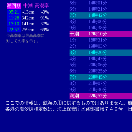
5分
14時01分
潮回り
中潮
高潮率
6分
14時21分
05:21
-13cm
-3%
7分
14時42分
11:26
342cm
91%
8分
15時06分
17:10
141cm
37%
9分
15時38分
22:57
259cm
69%
干潮
17時10分
※高潮率は最高高潮に
1分
18時31分
対しての率を示す。
2分
19時03分
3分
19時26分
4分
19時47分
5分
20時06分
6分
20時25分
7分
20時45分
8分
21時07分
9分
21時36分
満潮
22時57分
ここでの情報は、航海の用に供するものではありません。
各港の潮汐調和定数は、海上保安庁水路部書籍７４２号「