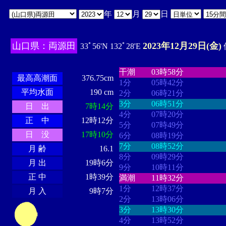
年
月
日
山口県：両源田
2023年12月29日(金)
33ﾟ56'N 132ﾟ28'E
・・・・
・・・・・・・・
・
・・・・・・
・・・・・・
干潮
03時58分
最高高潮面
376.75cm
1分
05時42分
平均水面
190 cm
2分
06時21分
3分
06時51分
日 出
7時14分
4分
07時20分
正 中
12時12分
5分
07時49分
日 没
17時10分
6分
08時19分
7分
08時52分
月 齢
16.1
8分
09時29分
月 出
19時6分
9分
10時11分
正 中
1時39分
満潮
11時32分
1分
12時37分
月 入
9時7分
2分
13時06分
3分
13時30分
4分
13時52分