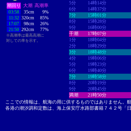
5分
14時14分
潮回り
大潮
高潮率
6分
14時37分
03:58
35cm
9%
7分
15時01分
11:32
320cm
85%
8分
15時28分
17:07
98cm
26%
9分
16時00分
21:50
292cm
77%
干潮
17時07分
※高潮率は最高高潮に
1分
18時04分
対しての率を示す。
2分
18時29分
3分
18時48分
4分
19時06分
5分
19時23分
6分
19時40分
7分
19時58分
8分
20時19分
9分
20時45分
満潮
21時50分
ここでの情報は、航海の用に供するものではありません。
各港の潮汐調和定数は、海上保安庁水路部書籍７４２号「