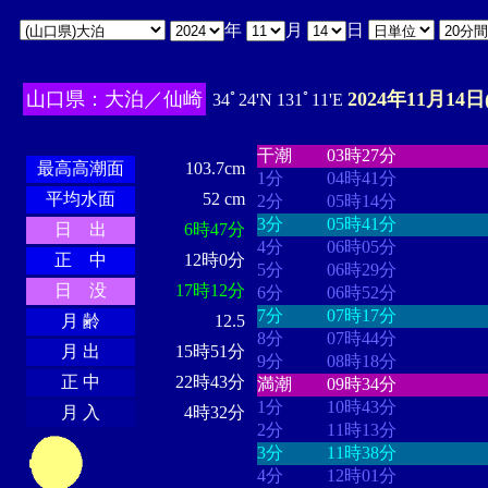
年
月
日
山口県：大泊／仙崎
2024年11月14日
34ﾟ24'N 131ﾟ11'E
・・・・
・・・・・・・・
・
・・・・・・
・・・・・・
干潮
03時27分
最高高潮面
103.7cm
1分
04時41分
平均水面
52 cm
2分
05時14分
3分
05時41分
日 出
6時47分
4分
06時05分
正 中
12時0分
5分
06時29分
日 没
17時12分
6分
06時52分
7分
07時17分
月 齢
12.5
8分
07時44分
月 出
15時51分
9分
08時18分
正 中
22時43分
満潮
09時34分
1分
10時43分
月 入
4時32分
2分
11時13分
3分
11時38分
4分
12時01分