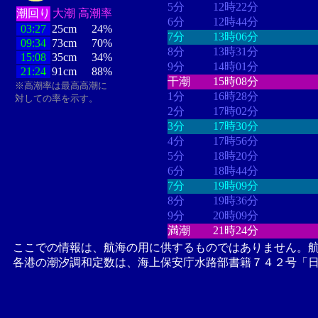
5分
12時22分
潮回り
大潮
高潮率
6分
12時44分
03:27
25cm
24%
7分
13時06分
09:34
73cm
70%
8分
13時31分
15:08
35cm
34%
9分
14時01分
21:24
91cm
88%
干潮
15時08分
※高潮率は最高高潮に
1分
16時28分
対しての率を示す。
2分
17時02分
3分
17時30分
4分
17時56分
5分
18時20分
6分
18時44分
7分
19時09分
8分
19時36分
9分
20時09分
満潮
21時24分
ここでの情報は、航海の用に供するものではありません。
各港の潮汐調和定数は、海上保安庁水路部書籍７４２号「