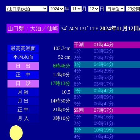
年
月
日
山口県：大泊／仙崎
2024年11月12日
34ﾟ24'N 131ﾟ11'E
・・・・
・・・・・・・・
・
・・・・・・
・・・・・・
干潮
01時44分
最高高潮面
103.7cm
1分
03時02分
平均水面
52 cm
2分
03時37分
3分
04時04分
日 出
6時46分
4分
04時29分
正 中
12時0分
5分
04時53分
日 没
17時13分
6分
05時17分
7分
05時42分
月 齢
10.5
8分
06時09分
月 出
14時50分
9分
06時42分
正 中
21時0分
満潮
07時57分
1分
09時16分
月 入
2時10分
2分
09時51分
3分
10時19分
4分
10時44分