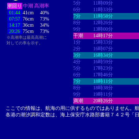
5分
11時09分
潮回り
中潮
高潮率
6分
11時33分
01:44
41cm
40%
7分
11時58分
07:57
76cm
73%
8分
12時26分
14:17
36cm
34%
9分
13時00分
20:26
75cm
73%
干潮
14時17分
※高潮率は最高高潮に
1分
15時33分
対しての率を示す。
2分
16時07分
3分
16時34分
4分
16時59分
5分
17時23分
6分
17時46分
7分
18時11分
8分
18時38分
9分
19時11分
満潮
20時26分
ここでの情報は、航海の用に供するものではありません。
各港の潮汐調和定数は、海上保安庁水路部書籍７４２号「