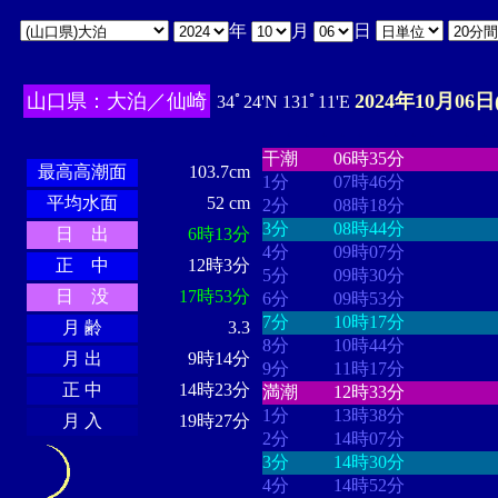
年
月
日
山口県：大泊／仙崎
2024年10月06日
34ﾟ24'N 131ﾟ11'E
・・・・
・・・・・・・・
・
・・・・・・
・・・・・・
干潮
06時35分
最高高潮面
103.7cm
1分
07時46分
平均水面
52 cm
2分
08時18分
3分
08時44分
日 出
6時13分
4分
09時07分
正 中
12時3分
5分
09時30分
日 没
17時53分
6分
09時53分
7分
10時17分
月 齢
3.3
8分
10時44分
月 出
9時14分
9分
11時17分
正 中
14時23分
満潮
12時33分
1分
13時38分
月 入
19時27分
2分
14時07分
3分
14時30分
4分
14時52分