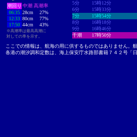
5分
15時12分
潮回り
中潮
高潮率
6分
15時33分
06:35
28cm
27%
7分
15時54分
12:33
80cm
77%
8分
16時18分
17:50
44cm
43%
9分
16時46分
※高潮率は最高高潮に
干潮
17時50分
対しての率を示す。
ここでの情報は、航海の用に供するものではありません。
各港の潮汐調和定数は、海上保安庁水路部書籍７４２号「