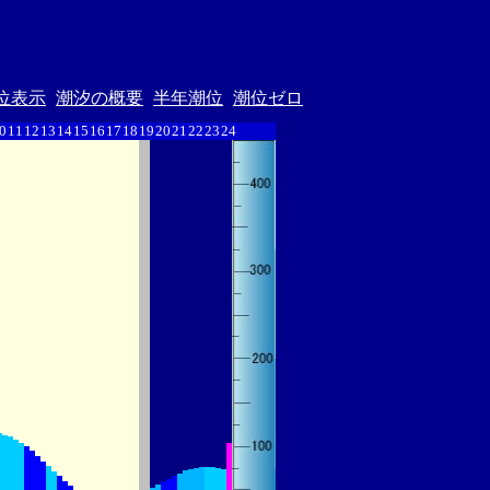
位表示
潮汐の概要
半年潮位
潮位ゼロ
0
11
12
13
14
15
16
17
18
19
20
21
22
23
24