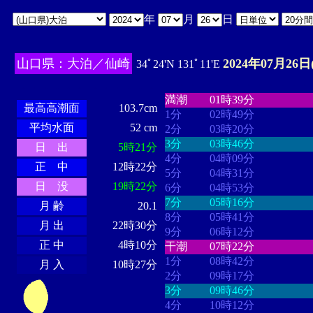
年
月
日
山口県：大泊／仙崎
2024年07月26日
34ﾟ24'N 131ﾟ11'E
・・・・
・・・・・・・・
・
・・・・・・
・・・・・・
満潮
01時39分
最高高潮面
103.7cm
1分
02時49分
平均水面
52 cm
2分
03時20分
3分
03時46分
日 出
5時21分
4分
04時09分
正 中
12時22分
5分
04時31分
日 没
19時22分
6分
04時53分
7分
05時16分
月 齢
20.1
8分
05時41分
月 出
22時30分
9分
06時12分
正 中
4時10分
干潮
07時22分
1分
08時42分
月 入
10時27分
2分
09時17分
3分
09時46分
4分
10時12分