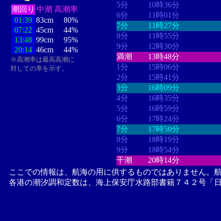
5分
10時36分
潮回り
中潮
高潮率
6分
11時01分
01:39
83cm
80%
7分
11時27分
07:22
45cm
44%
8分
11時55分
13:48
99cm
95%
9分
12時30分
20:14
46cm
44%
満潮
13時48分
※高潮率は最高高潮に
1分
15時06分
対しての率を示す。
2分
15時41分
3分
16時09分
4分
16時35分
5分
16時59分
6分
17時24分
7分
17時50分
8分
18時19分
9分
18時54分
干潮
20時14分
ここでの情報は、航海の用に供するものではありません。
各港の潮汐調和定数は、海上保安庁水路部書籍７４２号「