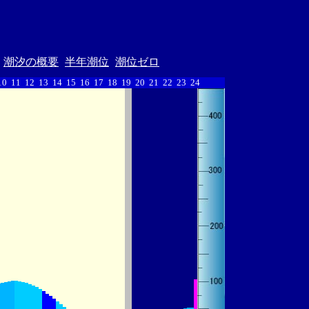
潮汐の概要
半年潮位
潮位ゼロ
10
11
12
13
14
15
16
17
18
19
20
21
22
23
24