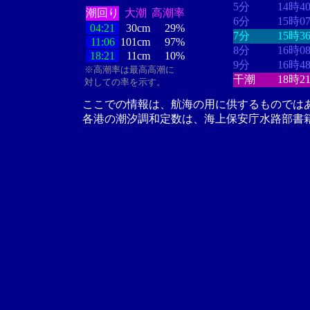
5分
14時4
潮回り
大潮
高潮率
6分
15時0
04:21
30cm
29%
7分
15時3
11:06
101cm
97%
8分
16時0
18:21
11cm
10%
9分
16時4
※高潮率は最高高潮に
干潮
18時2
対しての率を示す。
ここでの情報は、航海の用に供するものでは
各港の潮汐調和定数は、海上保安庁水路部書