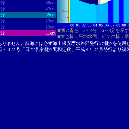
0分
56cm
7分
47cm
6分
38cm
8分
29cm
00
01
02
03
04
05
06
07
08
09
8分
20cm
■潮の青色：2～4分、6～8分を示
1分
11cm
■黄色棒：平均水面、ピンク棒：
ありません。航海には必ず海上保安庁水路部発行の潮汐を使用
籍７４２号「日本沿岸潮汐調和定数」平成４年２月発行より複