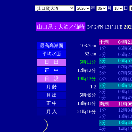
年
月
日
山口県：大泊／仙崎
20
34ﾟ24'N 131ﾟ11'E
・・・・
・・
・・・・・・
・・・・・・
干潮
04時2
最高高潮面
103.7cm
1分
05時5
平均水面
52 cm
2分
06時2
3分
06時5
日 出
5時11分
4分
07時2
正 中
12時12分
5分
07時5
日 没
19時13分
6分
08時1
7分
08時4
月 齢
1.2
8分
09時1
月 出
5時49分
9分
09時4
正 中
13時31分
満潮
11時0
1分
12時3
月 入
21時16分
2分
13時1
3分
13時4
4分
14時1