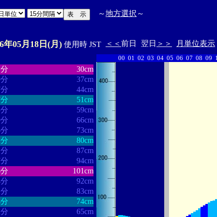
～
地方選択
～
26年05月18日(月)
＜＜
前日
翌日
＞＞
月単位表示
使用時 JST
00
01
02
03
04
05
06
07
08
09
・・・・・・
・・・・・・・
1分
30cm
0分
37cm
7分
44cm
7分
51cm
5分
59cm
0分
66cm
6分
73cm
2分
80cm
1分
87cm
7分
94cm
6分
101cm
4分
92cm
2分
83cm
4分
74cm
2分
65cm