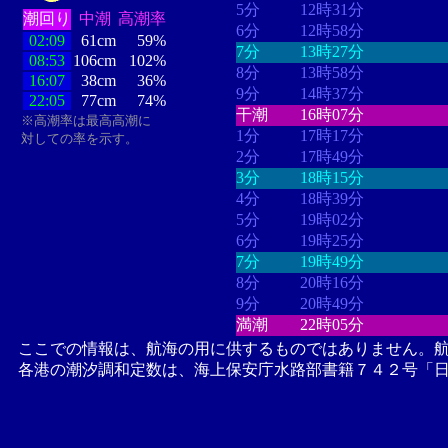
5分
12時31分
潮回り
中潮
高潮率
6分
12時58分
02:09
61cm
59%
7分
13時27分
08:53
106cm
102%
8分
13時58分
16:07
38cm
36%
9分
14時37分
22:05
77cm
74%
干潮
16時07分
※高潮率は最高高潮に
1分
17時17分
対しての率を示す。
2分
17時49分
3分
18時15分
4分
18時39分
5分
19時02分
6分
19時25分
7分
19時49分
8分
20時16分
9分
20時49分
満潮
22時05分
ここでの情報は、航海の用に供するものではありません。
各港の潮汐調和定数は、海上保安庁水路部書籍７４２号「