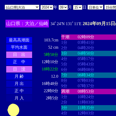
年
月
日
山口県：大泊／仙崎
2024年09月15日
34ﾟ24'N 131ﾟ11'E
・・・・
・・・・・・・・
・
・・・・・・
・・・・・・
干潮
02時09分
最高高潮面
103.7cm
1分
03時41分
平均水面
52 cm
2分
04時20分
3分
04時50分
日 出
5時58分
4分
05時17分
正 中
12時10分
5分
05時43分
日 没
18時22分
6分
06時08分
7分
06時34分
月 齢
12.0
8分
07時03分
月 出
16時48分
9分
07時37分
正 中
22時0分
満潮
08時53分
1分
10時24分
月 入
2時5分
2分
11時03分
3分
11時35分
4分
12時03分