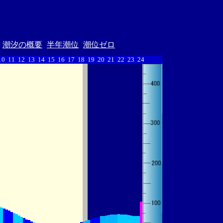
潮汐の概要
半年潮位
潮位ゼロ
10
11
12
13
14
15
16
17
18
19
20
21
22
23
24