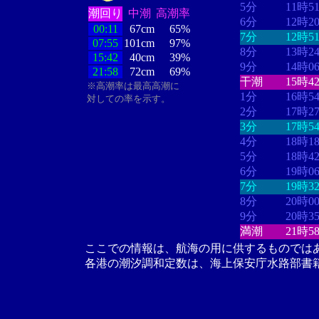
5分
11時5
潮回り
中潮
高潮率
6分
12時2
00:11
67cm
65%
7分
12時5
07:55
101cm
97%
8分
13時2
15:42
40cm
39%
9分
14時0
21:58
72cm
69%
干潮
15時4
※高潮率は最高高潮に
1分
16時5
対しての率を示す。
2分
17時2
3分
17時5
4分
18時1
5分
18時4
6分
19時0
7分
19時3
8分
20時0
9分
20時3
満潮
21時5
ここでの情報は、航海の用に供するものでは
各港の潮汐調和定数は、海上保安庁水路部書