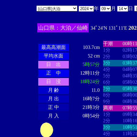
年
月
日
山口県：大泊／仙崎
20
34ﾟ24'N 131ﾟ11'E
・・・・
・・
・・・・・・
・・・・・・
干潮
00時1
最高高潮面
103.7cm
1分
02時1
平均水面
52 cm
2分
03時0
3分
03時3
日 出
5時57分
4分
04時0
正 中
12時11分
5分
04時3
日 没
18時24分
6分
05時0
7分
05時3
月 齢
11.0
8分
06時0
月 出
16時7分
9分
06時3
正 中
21時3分
満潮
07時5
1分
09時3
月 入
0時54分
2分
10時1
3分
10時5
4分
11時2