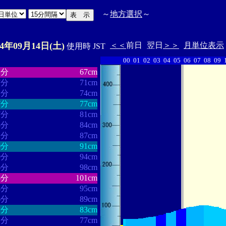
～
地方選択
～
24年09月14日(土)
＜＜
前日
翌日
＞＞
月単位表示
使用時 JST
00
01
02
03
04
05
06
07
08
09
・・・・・・
・・・・・・・
1分
67cm
7分
71cm
2分
74cm
7分
77cm
7分
81cm
5分
84cm
2分
87cm
0分
91cm
0分
94cm
6分
98cm
5分
101cm
4分
95cm
6分
89cm
1分
83cm
1分
77cm