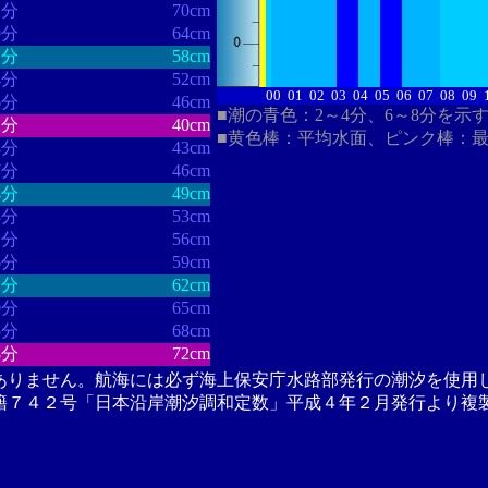
1分
70cm
0分
64cm
1分
58cm
4分
52cm
00
01
02
03
04
05
06
07
08
09
6分
46cm
■潮の青色：2～4分、6～8分を示
2分
40cm
■黄色棒：平均水面、ピンク棒：
4分
43cm
7分
46cm
4分
49cm
8分
53cm
2分
56cm
6分
59cm
2分
62cm
0分
65cm
5分
68cm
8分
72cm
ありません。航海には必ず海上保安庁水路部発行の潮汐を使用
籍７４２号「日本沿岸潮汐調和定数」平成４年２月発行より複