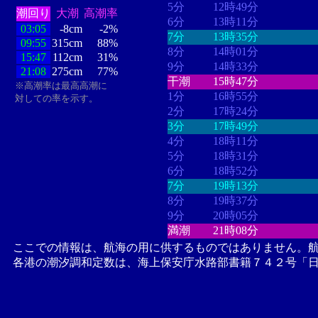
5分
12時49分
潮回り
大潮
高潮率
6分
13時11分
03:05
-8cm
-2%
7分
13時35分
09:55
315cm
88%
8分
14時01分
15:47
112cm
31%
9分
14時33分
21:08
275cm
77%
干潮
15時47分
※高潮率は最高高潮に
1分
16時55分
対しての率を示す。
2分
17時24分
3分
17時49分
4分
18時11分
5分
18時31分
6分
18時52分
7分
19時13分
8分
19時37分
9分
20時05分
満潮
21時08分
ここでの情報は、航海の用に供するものではありません。
各港の潮汐調和定数は、海上保安庁水路部書籍７４２号「