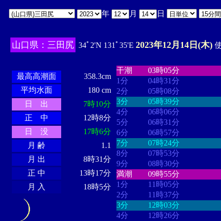
年
月
日
山口県：三田尻
2023年12月14日(木)
34ﾟ2'N 131ﾟ35'E
使
・・・・
・・・・・・・・
・
・・・・・・
・・・・・・
干潮
03時05分
最高高潮面
358.3cm
1分
04時31分
平均水面
180 cm
2分
05時08分
3分
05時39分
日 出
7時10分
4分
06時06分
正 中
12時8分
5分
06時31分
日 没
17時6分
6分
06時57分
7分
07時24分
月 齢
1.1
8分
07時53分
月 出
8時31分
9分
08時30分
正 中
13時17分
満潮
09時55分
1分
11時05分
月 入
18時5分
2分
11時37分
3分
12時03分
4分
12時26分