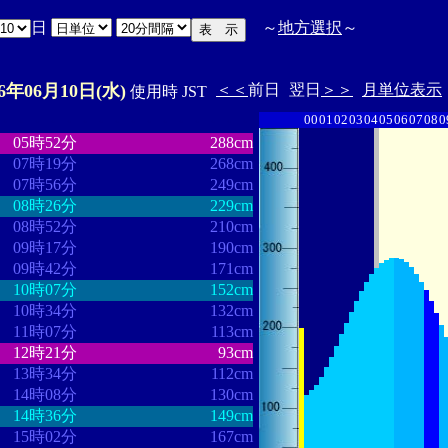
日
～
地方選択
～
26年06月10日(水)
＜＜
前日
翌日
＞＞
月単位表示
使用時 JST
00
01
02
03
04
05
06
07
08
0
・
・・・・・・・・
・・・・・・・
05時52分
288cm
07時19分
268cm
07時56分
249cm
08時26分
229cm
08時52分
210cm
09時17分
190cm
09時42分
171cm
10時07分
152cm
10時34分
132cm
11時07分
113cm
12時21分
93cm
13時34分
112cm
14時08分
130cm
14時36分
149cm
15時02分
167cm