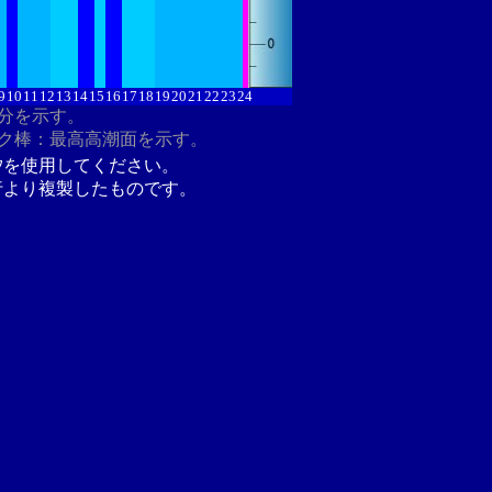
9
10
11
12
13
14
15
16
17
18
19
20
21
22
23
24
8分を示す。
ク棒：最高高潮面を示す。
汐を使用してください。
行より複製したものです。