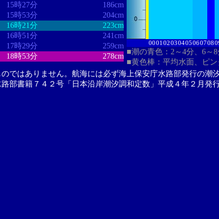
15時27分
186cm
15時53分
204cm
16時21分
223cm
16時51分
241cm
00
01
02
03
04
05
06
07
08
0
17時29分
259cm
■潮の青色：2～4分、6～
18時53分
278cm
■黄色棒：平均水面、ピン
ものではありません。航海には必ず海上保安庁水路部発行の潮
水路部書籍７４２号「日本沿岸潮汐調和定数」平成４年２月発