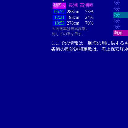
5分
潮回り
長潮
高潮率
6分
05:52
288cm
73%
7分
12:21
93cm
24%
8分
18:53
278cm
70%
9分
※高潮率は最高高潮に
満潮
対しての率を示す。
ここでの情報は、航海の用に供する
各港の潮汐調和定数は、海上保安庁