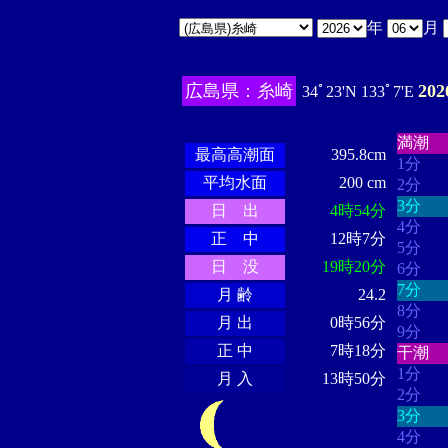
年
月
広島県：糸崎
20
34ﾟ23'N 133ﾟ7'E
・・・
・・・・・・
・・・・・・
満潮
最高高潮面
395.8cm
1分
平均水面
200 cm
2分
3分
日 出
4時54分
4分
正 中
12時7分
5分
日 没
19時20分
6分
7分
月 齢
24.2
8分
月 出
0時56分
9分
正 中
7時18分
干潮
1分
月 入
13時50分
2分
3分
4分