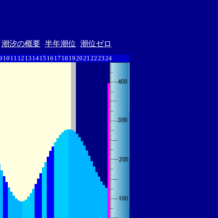
潮汐の概要
半年潮位
潮位ゼロ
9
10
11
12
13
14
15
16
17
18
19
20
21
22
23
24