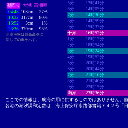
5分
13時41分
潮回り
大潮
高潮率
6分
14時05分
04:48
108cm
27%
7分
14時30分
10:32
317cm
80%
8分
14時59分
16:52
3cm
1%
9分
15時33分
23:36
370cm
93%
干潮
16時52分
※高潮率は最高高潮に
1分
18時17分
対しての率を示す。
2分
18時54分
3分
19時24分
4分
19時52分
5分
20時18分
6分
20時44分
7分
21時10分
8分
21時40分
9分
22時15分
満潮
23時36分
ここでの情報は、航海の用に供するものではありません。
各港の潮汐調和定数は、海上保安庁水路部書籍７４２号「