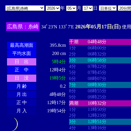
年
月
日
広島県：糸崎
2026年05月17日(日)
34ﾟ23'N 133ﾟ7'E
使用時
・・・・
・・・・・・・・
・
・・・・・・
・・・・・・
干潮
04時48分
最高高潮面
395.8cm
1分
06時00分
平均水面
200 cm
2分
06時32分
3分
06時58分
日 出
5時4分
4分
07時22分
正 中
12時4分
5分
07時45分
日 没
19時5分
6分
08時07分
7分
08時30分
月 齢
0.2
8分
08時55分
月 出
4時48分
9分
09時25分
正 中
12時17分
満潮
10時32分
1分
11時50分
月 入
19時54分
2分
12時23分
3分
12時51分
4分
13時16分