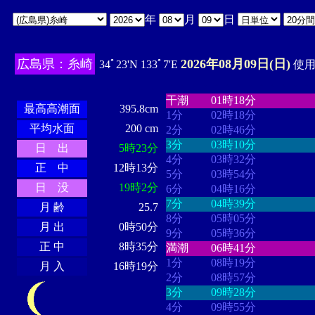
年
月
日
広島県：糸崎
2026年08月09日(日)
34ﾟ23'N 133ﾟ7'E
使用時
・・・・
・・・・・・・・
・
・・・・・・
・・・・・・
干潮
01時18分
最高高潮面
395.8cm
1分
02時18分
平均水面
200 cm
2分
02時46分
3分
03時10分
日 出
5時23分
4分
03時32分
正 中
12時13分
5分
03時54分
日 没
19時2分
6分
04時16分
7分
04時39分
月 齢
25.7
8分
05時05分
月 出
0時50分
9分
05時36分
正 中
8時35分
満潮
06時41分
1分
08時19分
月 入
16時19分
2分
08時57分
3分
09時28分
4分
09時55分