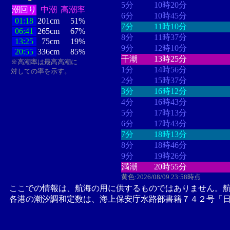
5分
10時20分
潮回り
中潮
高潮率
6分
10時45分
01:18
201cm
51%
7分
11時10分
06:41
265cm
67%
8分
11時37分
13:25
75cm
19%
9分
12時10分
20:55
336cm
85%
干潮
13時25分
※高潮率は最高高潮に
1分
14時56分
対しての率を示す。
2分
15時37分
3分
16時12分
4分
16時43分
5分
17時13分
6分
17時43分
7分
18時13分
8分
18時46分
9分
19時26分
満潮
20時55分
黄色:2026/08/09 23:58時点
ここでの情報は、航海の用に供するものではありません。
各港の潮汐調和定数は、海上保安庁水路部書籍７４２号「