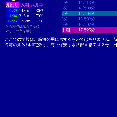
5分
14時13分
潮回り
大潮
高潮率
6分
14時38分
05:39
143cm
36%
7分
15時04分
11:04
313cm
79%
8分
15時32分
17:25
26cm
7%
9分
16時07分
※高潮率は最高高潮に
干潮
17時25分
対しての率を示す。
ここでの情報は、航海の用に供するものではありません。
各港の潮汐調和定数は、海上保安庁水路部書籍７４２号「