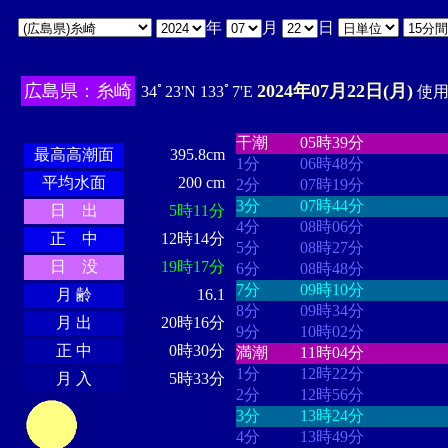
年
月
日
広島県：糸崎
2024年07月22日(月)
34ﾟ23'N 133ﾟ7'E
使用時
・・・・
・・・・・・・・
・
・・・・・・
・・・・・・
干潮
05時39分
最高高潮面
395.8cm
1分
06時48分
平均水面
200 cm
2分
07時19分
3分
07時44分
日 出
5時11分
4分
08時06分
正 中
12時14分
5分
08時27分
日 没
19時17分
6分
08時48分
7分
09時10分
月 齢
16.1
8分
09時34分
月 出
20時16分
9分
10時02分
正 中
0時30分
満潮
11時04分
1分
12時22分
月 入
5時33分
2分
12時56分
3分
13時24分
4分
13時49分