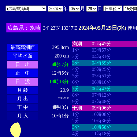
年
月
日
広島県：糸崎
2024年05月29日(水)
34ﾟ23'N 133ﾟ7'E
使用時
・・・・
・・・・・・・・
・
・・・・・・
・・・・・・
満潮
02時45分
最高高潮面
395.8cm
1分
03時57分
平均水面
200 cm
2分
04時31分
3分
04時59分
日 出
4時57分
4分
05時25分
正 中
12時5分
5分
05時51分
日 没
19時13分
6分
06時16分
7分
06時43分
月 齢
20.9
8分
07時12分
月 出
**:**
9分
07時48分
正 中
4時48分
干潮
09時06分
1分
10時08分
月 入
10時1分
2分
10時36分
3分
10時58分
4分
11時18分