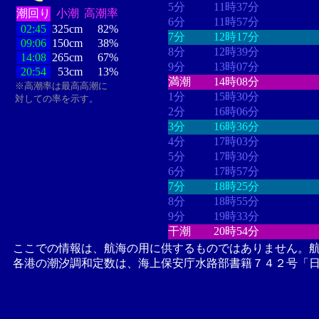
5分
11時37分
潮回り
小潮
高潮率
6分
11時57分
02:45
325cm
82%
7分
12時17分
09:06
150cm
38%
8分
12時39分
14:08
265cm
67%
9分
13時07分
20:54
53cm
13%
満潮
14時08分
※高潮率は最高高潮に
1分
15時30分
対しての率を示す。
2分
16時06分
3分
16時36分
4分
17時03分
5分
17時30分
6分
17時57分
7分
18時25分
8分
18時55分
9分
19時33分
干潮
20時54分
ここでの情報は、航海の用に供するものではありません。
各港の潮汐調和定数は、海上保安庁水路部書籍７４２号「