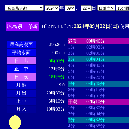
年
月
日
広島県：糸崎
2024年09月22日(日)
34ﾟ23'N 133ﾟ7'E
使用時
・・・・
・・・・・・・・
・
・・・・・・
・・・・・・
満潮
00時46分
最高高潮面
395.8cm
1分
02時02分
平均水面
200 cm
2分
02時36分
3分
03時04分
日 出
5時55分
4分
03時30分
正 中
12時0分
5分
03時55分
日 没
18時5分
6分
04時20分
7分
04時46分
月 齢
19.0
8分
05時15分
月 出
20時39分
9分
05時51分
正 中
3時10分
干潮
07時10分
1分
08時30分
月 入
10時33分
2分
09時04分
3分
09時32分
4分
09時58分