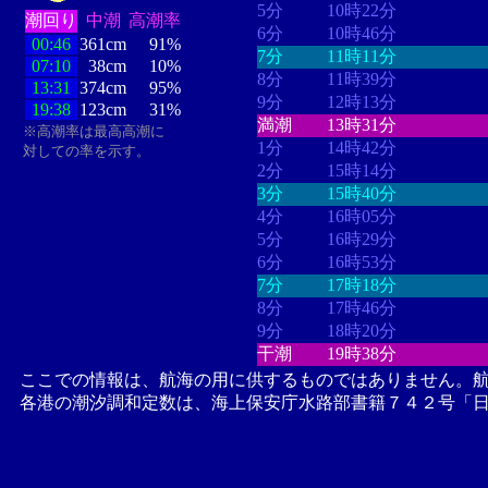
5分
10時22分
潮回り
中潮
高潮率
6分
10時46分
00:46
361cm
91%
7分
11時11分
07:10
38cm
10%
8分
11時39分
13:31
374cm
95%
9分
12時13分
19:38
123cm
31%
満潮
13時31分
※高潮率は最高高潮に
1分
14時42分
対しての率を示す。
2分
15時14分
3分
15時40分
4分
16時05分
5分
16時29分
6分
16時53分
7分
17時18分
8分
17時46分
9分
18時20分
干潮
19時38分
ここでの情報は、航海の用に供するものではありません。
各港の潮汐調和定数は、海上保安庁水路部書籍７４２号「