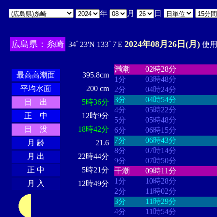
年
月
日
広島県：糸崎
2024年08月26日(月)
34ﾟ23'N 133ﾟ7'E
使用時
・・・・
・・・・・・・・
・
・・・・・・
・・・・・・
満潮
02時28分
最高高潮面
395.8cm
1分
03時48分
平均水面
200 cm
2分
04時24分
3分
04時54分
日 出
5時36分
4分
05時22分
正 中
12時9分
5分
05時48分
日 没
18時42分
6分
06時15分
7分
06時43分
月 齢
21.6
8分
07時14分
月 出
22時44分
9分
07時50分
正 中
5時21分
干潮
09時11分
1分
10時28分
月 入
12時49分
2分
11時02分
3分
11時29分
4分
11時54分