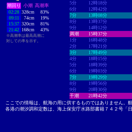
5分
12時18分
潮回り
小潮
高潮率
6分
12時42分
02:28
328cm
83%
7分
13時08分
09:11
74cm
19%
8分
13時37分
15:37
320cm
81%
9分
14時12分
21:42
168cm
43%
満潮
15時37分
※高潮率は最高高潮に
1分
16時48分
対しての率を示す。
2分
17時21分
3分
17時49分
4分
18時15分
5分
18時39分
6分
19時03分
7分
19時29分
8分
19時56分
9分
20時30分
干潮
21時42分
ここでの情報は、航海の用に供するものではありません。
各港の潮汐調和定数は、海上保安庁水路部書籍７４２号「