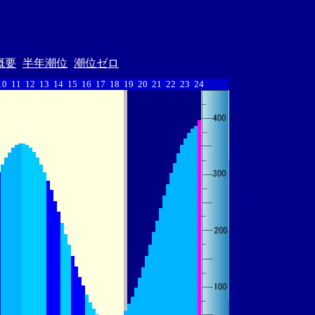
概要
半年潮位
潮位ゼロ
10
11
12
13
14
15
16
17
18
19
20
21
22
23
24