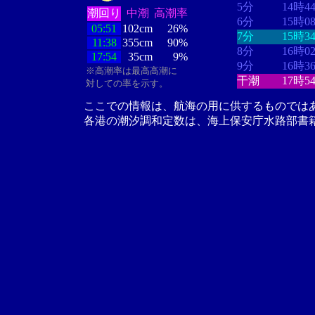
5分
14時4
潮回り
中潮
高潮率
6分
15時0
05:51
102cm
26%
7分
15時3
11:38
355cm
90%
8分
16時0
17:54
35cm
9%
9分
16時3
※高潮率は最高高潮に
干潮
17時5
対しての率を示す。
ここでの情報は、航海の用に供するものでは
各港の潮汐調和定数は、海上保安庁水路部書