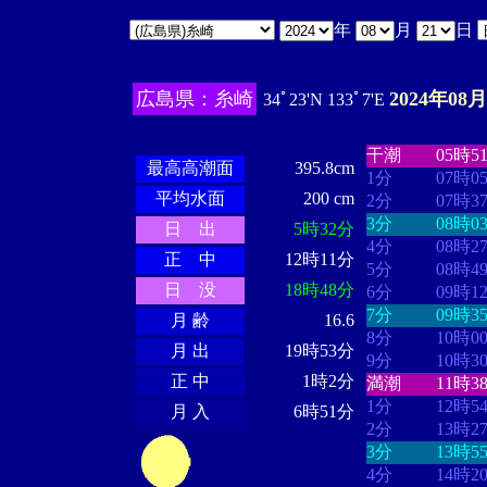
年
月
日
広島県：糸崎
2024年08月
34ﾟ23'N 133ﾟ7'E
・・・・
・・
・・・・・・
・・・・・・
干潮
05時5
最高高潮面
395.8cm
1分
07時0
平均水面
200 cm
2分
07時3
3分
08時0
日 出
5時32分
4分
08時2
正 中
12時11分
5分
08時4
日 没
18時48分
6分
09時1
7分
09時3
月 齢
16.6
8分
10時0
月 出
19時53分
9分
10時3
正 中
1時2分
満潮
11時3
1分
12時5
月 入
6時51分
2分
13時2
3分
13時5
4分
14時2