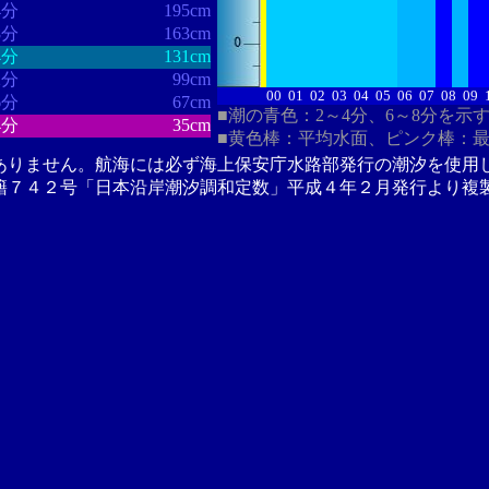
4分
195cm
8分
163cm
4分
131cm
2分
99cm
00
01
02
03
04
05
06
07
08
09
6分
67cm
■潮の青色：2～4分、6～8分を示
4分
35cm
■黄色棒：平均水面、ピンク棒：
ありません。航海には必ず海上保安庁水路部発行の潮汐を使用
籍７４２号「日本沿岸潮汐調和定数」平成４年２月発行より複