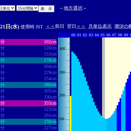
～
地方選択
～
21日(水)
＜＜
前日
翌日
＞＞
月単位表示
潮汐の
使用時 JST
00
01
02
03
04
05
06
07
08
09
・・・・・・
・・・・・・・
1分
102cm
5分
128cm
7分
153cm
3分
178cm
7分
204cm
9分
229cm
2分
254cm
5分
280cm
0分
305cm
0分
330cm
8分
355cm
4分
323cm
7分
291cm
5分
259cm
0分
227cm