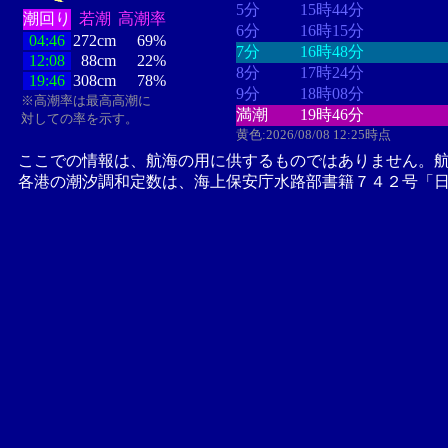
5分
15時44分
潮回り
若潮
高潮率
6分
16時15分
04:46
272cm
69%
7分
16時48分
12:08
88cm
22%
8分
17時24分
19:46
308cm
78%
9分
18時08分
※高潮率は最高高潮に
満潮
19時46分
対しての率を示す。
黄色:2026/08/08 12:25時点
ここでの情報は、航海の用に供するものではありません。
各港の潮汐調和定数は、海上保安庁水路部書籍７４２号「