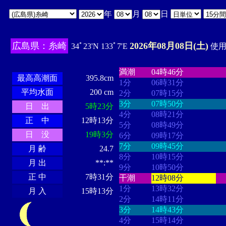
年
月
日
広島県：糸崎
2026年08月08日(土)
34ﾟ23'N 133ﾟ7'E
使用時
・・・・
・・・・・・・・
・
・・・・・・
・・・・・・
満潮
04時46分
最高高潮面
395.8cm
1分
06時31分
平均水面
200 cm
2分
07時15分
3分
07時50分
日 出
5時23分
4分
08時21分
正 中
12時13分
5分
08時49分
日 没
19時3分
6分
09時17分
7分
09時45分
月 齢
24.7
8分
10時15分
月 出
**:**
9分
10時50分
正 中
7時31分
干潮
12時08分
1分
13時32分
月 入
15時13分
2分
14時11分
3分
14時43分
4分
15時14分