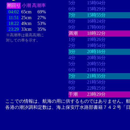
5分
15時04分
潮回り
小潮
高潮率
6分
15時29分
04:02
65cm
69%
7分
15時55分
11:51
25cm
27%
8分
16時24分
18:22
49cm
53%
9分
17時00分
23:29
33cm
35%
満潮
18時22分
※高潮率は最高高潮に
1分
19時26分
対しての率を示す。
2分
19時54分
3分
20時16分
4分
20時36分
5分
20時55分
6分
21時15分
7分
21時35分
8分
21時58分
9分
22時25分
干潮
23時29分
ここでの情報は、航海の用に供するものではありません。
各港の潮汐調和定数は、海上保安庁水路部書籍７４２号「