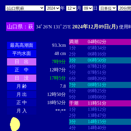
年
月
日
山口県：萩
2024年12月09日(月)
34ﾟ26'N 131ﾟ25'E
使用時
・・・・
・・・・・・・・
・
・・・・・・
・・・・・・
満潮
04時02分
最高高潮面
93.3cm
1分
05時34分
平均水面
48 cm
2分
06時16分
3分
06時50分
日 出
7時9分
4分
07時21分
正 中
12時7分
5分
07時51分
日 没
17時5分
6分
08時20分
7分
08時51分
月 齢
7.8
8分
09時25分
月 出
12時50分
9分
10時08分
正 中
18時52分
干潮
11時51分
1分
13時12分
月 入
**:**
2分
13時47分
3分
14時15分
4分
14時40分