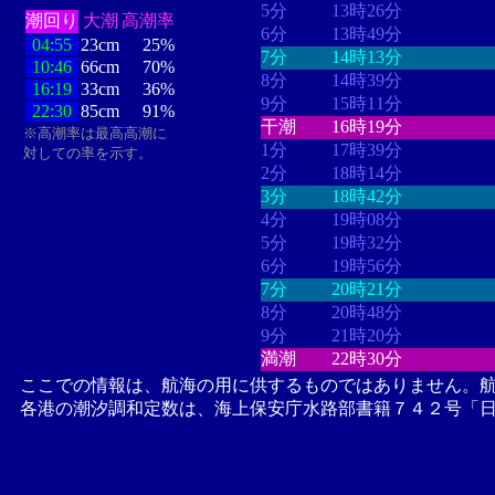
5分
13時26分
潮回り
大潮
高潮率
6分
13時49分
04:55
23cm
25%
7分
14時13分
10:46
66cm
70%
8分
14時39分
16:19
33cm
36%
9分
15時11分
22:30
85cm
91%
干潮
16時19分
※高潮率は最高高潮に
1分
17時39分
対しての率を示す。
2分
18時14分
3分
18時42分
4分
19時08分
5分
19時32分
6分
19時56分
7分
20時21分
8分
20時48分
9分
21時20分
満潮
22時30分
ここでの情報は、航海の用に供するものではありません。
各港の潮汐調和定数は、海上保安庁水路部書籍７４２号「