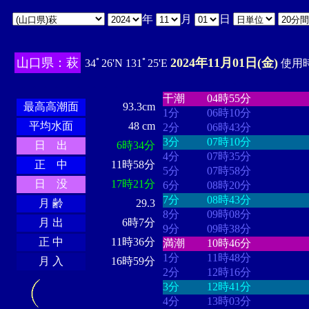
年
月
日
山口県：萩
2024年11月01日(金)
34ﾟ26'N 131ﾟ25'E
使用時
・・・・
・・・・・・・・
・
・・・・・・
・・・・・・
干潮
04時55分
最高高潮面
93.3cm
1分
06時10分
平均水面
48 cm
2分
06時43分
3分
07時10分
日 出
6時34分
4分
07時35分
正 中
11時58分
5分
07時58分
日 没
17時21分
6分
08時20分
7分
08時43分
月 齢
29.3
8分
09時08分
月 出
6時7分
9分
09時38分
正 中
11時36分
満潮
10時46分
1分
11時48分
月 入
16時59分
2分
12時16分
3分
12時41分
4分
13時03分