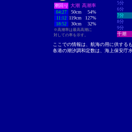
5分
潮回り
大潮
高潮率
6分
04:27
50cm
54%
7分
11:12
119cm
127%
8分
18:52
30cm
32%
9分
※高潮率は最高高潮に
干潮
対しての率を示す。
ここでの情報は、航海の用に供する
各港の潮汐調和定数は、海上保安庁