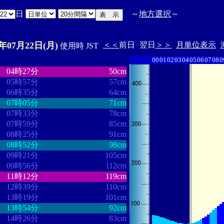
日
～
地方選択
～
4年07月22日(月)
＜＜
前日
翌日
＞＞
月単位表示
使用時 JST
00
01
02
03
04
05
06
07
08
0
・
・・・・・・・・
・・・・・・・
04時27分
50cm
05時57分
57cm
06時35分
64cm
07時05分
71cm
07時33分
78cm
07時59分
85cm
08時25分
91cm
08時52分
98cm
09時21分
105cm
09時56分
112cm
11時12分
119cm
12時39分
110cm
13時19分
101cm
13時54分
92cm
14時26分
83cm