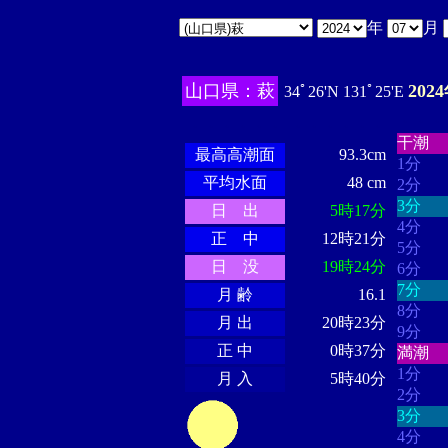
年
月
山口県：萩
202
34ﾟ26'N 131ﾟ25'E
・・・
・・・・・・
・・・・・・
干潮
最高高潮面
93.3cm
1分
平均水面
48 cm
2分
3分
日 出
5時17分
4分
正 中
12時21分
5分
日 没
19時24分
6分
7分
月 齢
16.1
8分
月 出
20時23分
9分
正 中
0時37分
満潮
1分
月 入
5時40分
2分
3分
4分