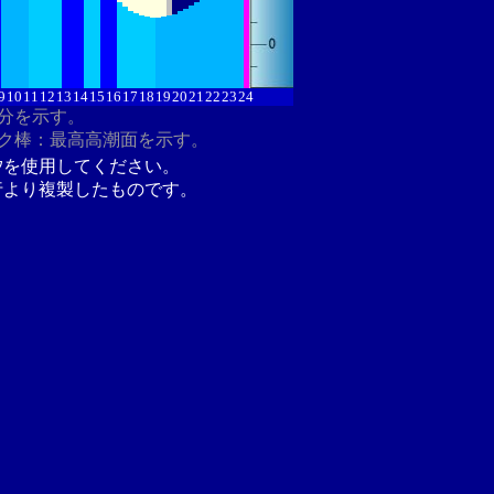
9
10
11
12
13
14
15
16
17
18
19
20
21
22
23
24
8分を示す。
ク棒：最高高潮面を示す。
汐を使用してください。
行より複製したものです。