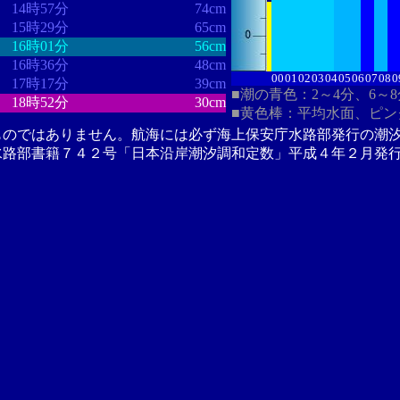
14時57分
74cm
15時29分
65cm
16時01分
56cm
16時36分
48cm
00
01
02
03
04
05
06
07
08
0
17時17分
39cm
■潮の青色：2～4分、6～
18時52分
30cm
■黄色棒：平均水面、ピン
ものではありません。航海には必ず海上保安庁水路部発行の潮
水路部書籍７４２号「日本沿岸潮汐調和定数」平成４年２月発