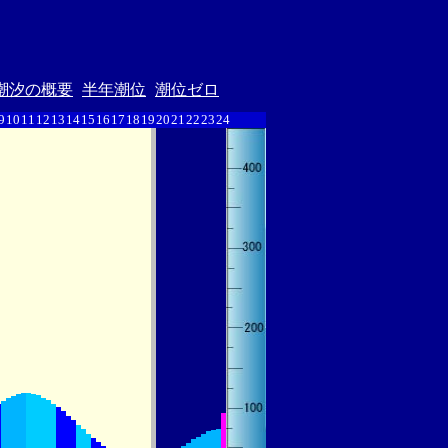
潮汐の概要
半年潮位
潮位ゼロ
9
10
11
12
13
14
15
16
17
18
19
20
21
22
23
24