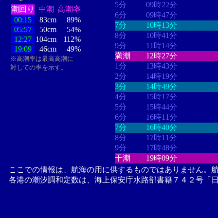
5分
09時22分
潮回り
中潮
高潮率
6分
09時47分
00:15
83cm
89%
7分
10時13分
05:57
50cm
54%
8分
10時41分
12:27
104cm
112%
9分
11時14分
19:09
46cm
49%
満潮
12時27分
※高潮率は最高高潮に
1分
13時43分
対しての率を示す。
2分
14時19分
3分
14時49分
4分
15時17分
5分
15時44分
6分
16時11分
7分
16時40分
8分
17時11分
9分
17時48分
干潮
19時09分
ここでの情報は、航海の用に供するものではありません。
各港の潮汐調和定数は、海上保安庁水路部書籍７４２号「