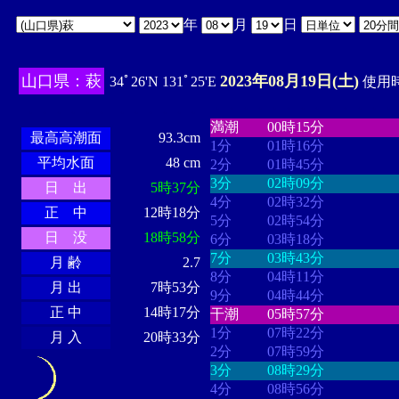
年
月
日
山口県：萩
2023年08月19日(土)
34ﾟ26'N 131ﾟ25'E
使用時
・・・・
・・・・・・・・
・
・・・・・・
・・・・・・
満潮
00時15分
最高高潮面
93.3cm
1分
01時16分
平均水面
48 cm
2分
01時45分
3分
02時09分
日 出
5時37分
4分
02時32分
正 中
12時18分
5分
02時54分
日 没
18時58分
6分
03時18分
7分
03時43分
月 齢
2.7
8分
04時11分
月 出
7時53分
9分
04時44分
正 中
14時17分
干潮
05時57分
1分
07時22分
月 入
20時33分
2分
07時59分
3分
08時29分
4分
08時56分