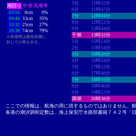
5分
11時32分
潮回り
中潮
高潮率
6分
11時47分
03:51
0cm
0%
7分
12時04分
09:44
33cm
35%
8分
12時22分
13:32
25cm
27%
9分
12時44分
20:38
74cm
79%
干潮
13時32分
※高潮率は最高高潮に
1分
15時14分
対しての率を示す。
2分
15時54分
3分
16時26分
4分
16時54分
5分
17時22分
6分
17時48分
7分
18時16分
8分
18時46分
9分
19時22分
満潮
20時38分
ここでの情報は、航海の用に供するものではありません。
各港の潮汐調和定数は、海上保安庁水路部書籍７４２号「