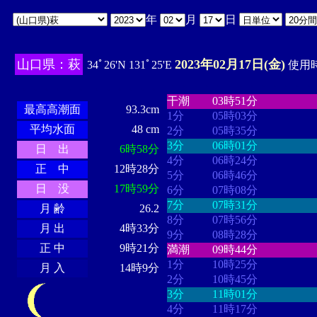
年
月
日
山口県：萩
2023年02月17日(金)
34ﾟ26'N 131ﾟ25'E
使用時
・・・・
・・・・・・・・
・
・・・・・・
・・・・・・
干潮
03時51分
最高高潮面
93.3cm
1分
05時03分
平均水面
48 cm
2分
05時35分
3分
06時01分
日 出
6時58分
4分
06時24分
正 中
12時28分
5分
06時46分
日 没
17時59分
6分
07時08分
7分
07時31分
月 齢
26.2
8分
07時56分
月 出
4時33分
9分
08時28分
正 中
9時21分
満潮
09時44分
1分
10時25分
月 入
14時9分
2分
10時45分
3分
11時01分
4分
11時17分