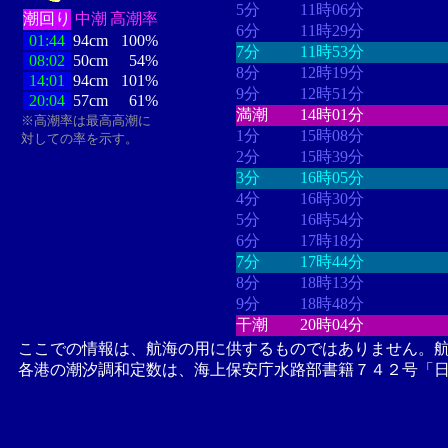
5分
11時06分
潮回り
中潮
高潮率
6分
11時29分
01:44
94cm
100%
7分
11時53分
08:02
50cm
54%
8分
12時19分
14:01
94cm
101%
9分
12時51分
20:04
57cm
61%
満潮
14時01分
※高潮率は最高高潮に
1分
15時08分
対しての率を示す。
2分
15時39分
3分
16時05分
4分
16時30分
5分
16時54分
6分
17時18分
7分
17時44分
8分
18時13分
9分
18時48分
干潮
20時04分
ここでの情報は、航海の用に供するものではありません。
各港の潮汐調和定数は、海上保安庁水路部書籍７４２号「