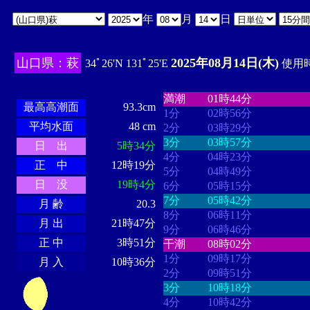
年
月
日
山口県：萩
2025年08月14日(木)
34ﾟ26'N 131ﾟ25'E
使用時
・・・・
・・・・・・・・
・
・・・・・・
・・・・・・
満潮
01時44分
最高高潮面
93.3cm
1分
02時56分
平均水面
48 cm
2分
03時29分
3分
03時57分
日 出
5時34分
4分
04時23分
正 中
12時19分
5分
04時49分
日 没
19時4分
6分
05時15分
7分
05時42分
月 齢
20.3
8分
06時11分
月 出
21時47分
9分
06時46分
正 中
3時51分
干潮
08時02分
1分
09時17分
月 入
10時36分
2分
09時51分
3分
10時18分
4分
10時42分