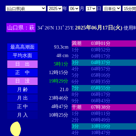
年
月
日
山口県：萩
2025年06月17日(火)
34ﾟ26'N 131ﾟ25'E
使用時
・・・・
・・・・・・・・
・
・・・・・・
・・・・・・
満潮
03時01分
最高高潮面
93.3cm
1分
03時52分
平均水面
48 cm
2分
04時17分
3分
04時37分
日 出
5時1分
4分
04時57分
正 中
12時15分
5分
05時16分
日 没
19時29分
6分
05時35分
7分
05時55分
月 齢
21.0
8分
06時17分
月 出
23時46分
9分
06時43分
正 中
4時47分
干潮
07時38分
1分
09時11分
月 入
10時25分
2分
09時49分
3分
10時19分
4分
10時47分