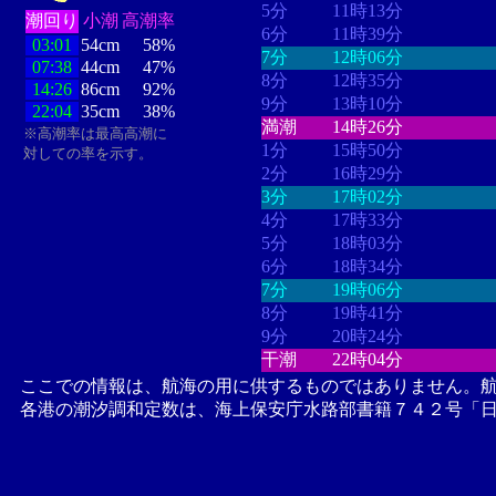
5分
11時13分
潮回り
小潮
高潮率
6分
11時39分
03:01
54cm
58%
7分
12時06分
07:38
44cm
47%
8分
12時35分
14:26
86cm
92%
9分
13時10分
22:04
35cm
38%
満潮
14時26分
※高潮率は最高高潮に
1分
15時50分
対しての率を示す。
2分
16時29分
3分
17時02分
4分
17時33分
5分
18時03分
6分
18時34分
7分
19時06分
8分
19時41分
9分
20時24分
干潮
22時04分
ここでの情報は、航海の用に供するものではありません。
各港の潮汐調和定数は、海上保安庁水路部書籍７４２号「