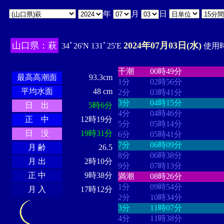
年
月
日
山口県：萩
2024年07月03日(水)
34ﾟ26'N 131ﾟ25'E
使用時
・・・・
・・・・・・・・
・
・・・・・・
・・・・・・
干潮
00時49分
最高高潮面
93.3cm
1分
02時56分
平均水面
48 cm
2分
03時41分
3分
04時15分
日 出
5時6分
4分
04時46分
正 中
12時19分
5分
05時14分
日 没
19時31分
6分
05時41分
7分
06時09分
月 齢
26.5
8分
06時38分
月 出
2時10分
9分
07時13分
正 中
9時38分
満潮
08時26分
1分
09時54分
月 入
17時12分
2分
10時34分
3分
11時07分
4分
11時38分