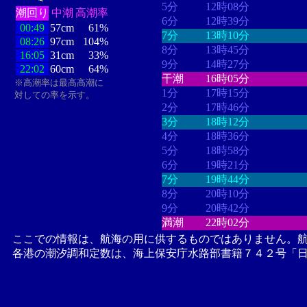
5分
12時08分
潮回り
中潮
高潮率
6分
12時39分
00:49
57cm
61%
7分
13時10分
08:26
97cm
104%
8分
13時45分
16:05
31cm
33%
9分
14時27分
22:02
60cm
64%
干潮
16時05分
※高潮率は最高高潮に
1分
17時15分
対しての率を示す。
2分
17時46分
3分
18時12分
4分
18時36分
5分
18時58分
6分
19時21分
7分
19時44分
8分
20時10分
9分
20時42分
満潮
22時02分
ここでの情報は、航海の用に供するものではありません。
各港の潮汐調和定数は、海上保安庁水路部書籍７４２号「