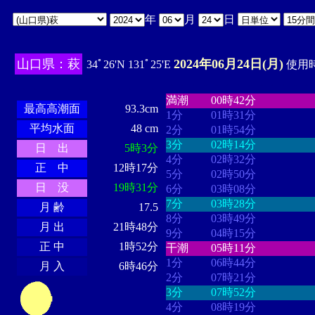
年
月
日
山口県：萩
2024年06月24日(月)
34ﾟ26'N 131ﾟ25'E
使用時
・・・・
・・・・・・・・
・
・・・・・・
・・・・・・
満潮
00時42分
最高高潮面
93.3cm
1分
01時31分
平均水面
48 cm
2分
01時54分
3分
02時14分
日 出
5時3分
4分
02時32分
正 中
12時17分
5分
02時50分
日 没
19時31分
6分
03時08分
7分
03時28分
月 齢
17.5
8分
03時49分
月 出
21時48分
9分
04時15分
正 中
1時52分
干潮
05時11分
1分
06時44分
月 入
6時46分
2分
07時21分
3分
07時52分
4分
08時19分