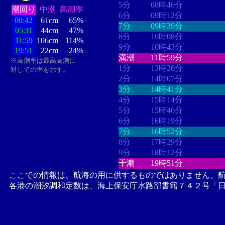
5分
08時46分
潮回り
中潮
高潮率
6分
09時12分
00:42
61cm
65%
7分
09時39分
05:11
44cm
47%
8分
10時08分
11:59
106cm
114%
9分
10時43分
19:51
22cm
24%
満潮
11時59分
※高潮率は最高高潮に
1分
13時26分
対しての率を示す。
2分
14時07分
3分
14時41分
4分
15時14分
5分
15時46分
6分
16時19分
7分
16時52分
8分
17時29分
9分
18時12分
干潮
19時51分
ここでの情報は、航海の用に供するものではありません。
各港の潮汐調和定数は、海上保安庁水路部書籍７４２号「